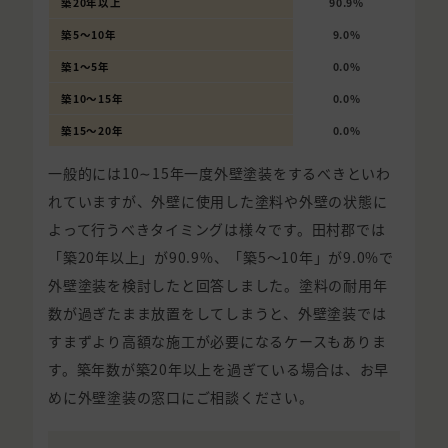
築20年以上
90.9%
築5〜10年
9.0%
築1〜5年
0.0%
築10〜15年
0.0%
築15〜20年
0.0%
一般的には10∼15年一度外壁塗装をするべきといわ
れていますが、外壁に使用した塗料や外壁の状態に
よって行うべきタイミングは様々です。田村郡では
「築20年以上」が90.9%、「築5〜10年」が9.0%で
外壁塗装を検討したと回答しました。塗料の耐用年
数が過ぎたまま放置をしてしまうと、外壁塗装では
すまずより高額な施工が必要になるケースもありま
す。築年数が築20年以上を過ぎている場合は、お早
めに外壁塗装の窓口にご相談ください。