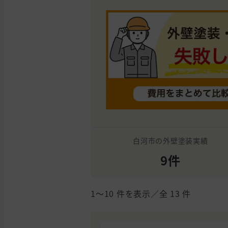
白河市の外壁塗装実績
9件
1〜10
件を表示／全
13
件