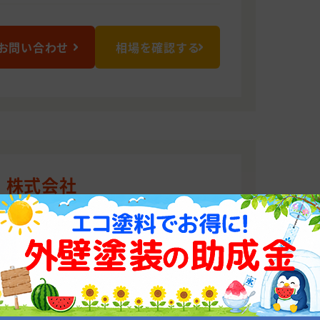
お問い合わせ
相場を確認する
 株式会社
たします
の地域に対応し営業しております。外壁
を構え、お客様のニーズにお応えすべく
す。
0101 福島県郡山市安積町日出山3丁目11番地