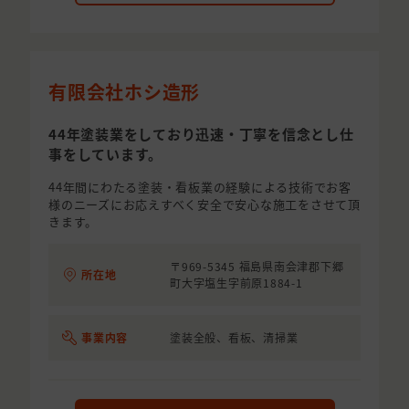
有限会社ホシ造形
44年塗装業をしており迅速・丁寧を信念とし仕
事をしています。
44年間にわたる塗装・看板業の経験による技術でお客
様のニーズにお応えすべく安全で安心な施工をさせて頂
きます。
〒969-5345 福島県南会津郡下郷
所在地
町大字塩生字前原1884-1
事業内容
塗装全般、看板、清掃業