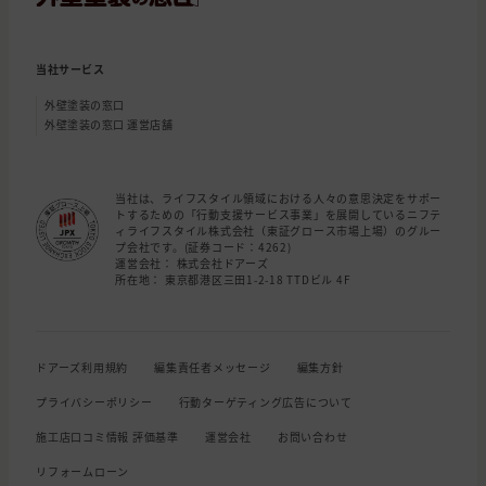
当社サービス
外壁塗装の窓口
外壁塗装の窓口 運営店舗
当社は、ライフスタイル領域における人々の意思決定をサポー
トするための「行動支援サービス事業」を展開しているニフテ
ィライフスタイル株式会社（東証グロース市場上場）のグルー
プ会社です。(証券コード：4262)
運営会社： 株式会社ドアーズ
所在地： 東京都港区三田1-2-18 TTDビル 4F
ドアーズ利用規約
編集責任者メッセージ
編集方針
プライバシーポリシー
行動ターゲティング広告について
施工店口コミ情報 評価基準
運営会社
お問い合わせ
リフォームローン