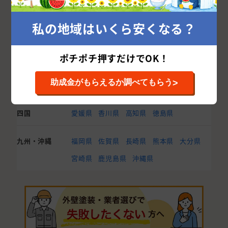
東海
愛知県
静岡県
岐阜県
三重県
私の地域はいくら安くなる？
関西
大阪府
兵庫県
京都府
滋賀県
奈良県
ポチポチ押すだけでOK！
和歌山県
>
助成金がもらえるか調べてもらう
中国
岡山県
広島県
島根県
鳥取県
山口県
四国
愛媛県
香川県
高知県
徳島県
九州・沖縄
福岡県
佐賀県
長崎県
熊本県
大分県
宮崎県
鹿児島県
沖縄県