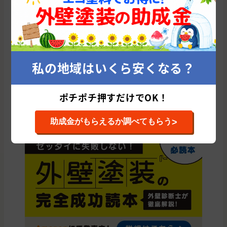
福島県の他の市区町村から外壁塗装会社を
探す
郡山市
いわき市
福島市
伊達市
会津若松市
相馬市
白河市
二本松市
相馬郡
東白川郡
須賀川市
本宮市
私の地域はいくら安くなる？
岩瀬郡
田村市
双葉郡
伊達郡
耶麻郡
西白河郡
南相馬市
大沼郡
喜多方市
石川郡
南会津郡
田村郡
ポチポチ押すだけでOK！
安達郡
河沼郡
>
助成金がもらえるか調べてもらう