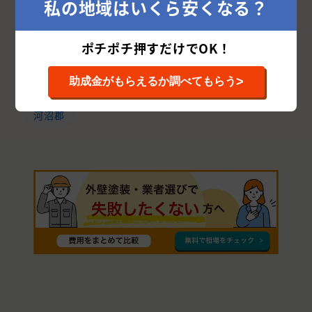
私の地域はいくら安くなる？
相馬郡
東白川郡
須賀川市
本宮市
岩瀬郡
田村市
双葉郡
伊達郡
耶麻郡
ポチポチ押すだけでOK！
西白河郡
南相馬市
大沼郡
喜多方市
>
助成金がもらえるか調べてもらう
石川郡
南会津郡
田村郡
安達郡
河沼郡