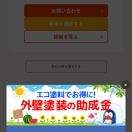
お問い合わせ
相場を確認する
詳細を見る
次の10件を表示する
×
福島県の市区町村から外壁塗装業者を探す
郡山市
いわき市
福島市
伊達市
会津若松市
相馬市
白河市
二本松市