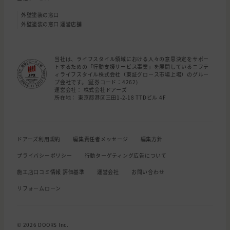
外壁塗装の窓口
外壁塗装の窓口 運営店舗
当社は、ライフスタイル領域における人々の意思決定をサポー
トするための「行動支援サービス事業」を展開しているニフテ
ィライフスタイル株式会社（東証グロース市場上場）のグルー
プ会社です。(証券コード：4262)
運営会社： 株式会社ドアーズ
所在地： 東京都港区三田1-2-18 TTDビル 4F
ドアーズ利用規約
編集責任者メッセージ
編集方針
プライバシーポリシー
行動ターゲティング広告について
施工店口コミ情報 評価基準
運営会社
お問い合わせ
リフォームローン
© 2026 DOORS Inc.