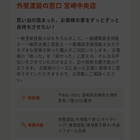
外壁塗装の窓口 宮崎中央店
思い出の詰まった、お客様の家をずっとずっと
長持ちさせたい！
一級塗装技能士はもちろんのこと、一級建築板金技能
士・一級防水施工技能士・一級橋梁塗装技能士などさ
まざまな資格を持った職人がご対応いたします。 お客
様の「困った」を「良かった」に変える、そんなお手
伝いをさせていただけるよう、日々技術を磨き励んで
おります。 お客様のニーズにあった企画と価格をご提
供させていただきますので、お気軽にご相談くださ
い。
〒880-0951 宮崎県宮崎市大塚町
所在地
弥堂ノ窪5551番地
外壁塗装/外壁張り替え(サイディ
事業内容
ング) 屋根塗装/屋根葺き替え/外装
リフォーム全般