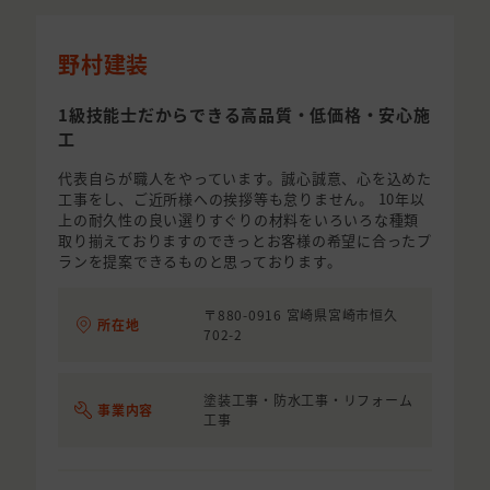
野村建装
1級技能士だからできる高品質・低価格・安心施
工
代表自らが職人をやっています。誠心誠意、心を込めた
工事をし、ご近所様への挨拶等も怠りません。 10年以
上の耐久性の良い選りすぐりの材料をいろいろな種類
取り揃えておりますのできっとお客様の希望に合ったプ
ランを提案できるものと思っております。
〒880-0916 宮崎県宮崎市恒久
所在地
702-2
塗装工事・防水工事・リフォーム
事業内容
工事