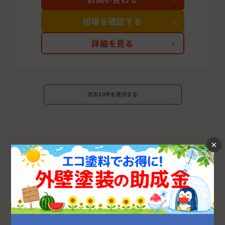
相場を確認する
詳細を見る
次の10件を表示する
×
宮崎県の市区町村から外壁塗装業者を探す
宮崎市
都城市
児湯郡
延岡市
小林市
日向市
日南市
東諸県郡
西臼杵郡
西都市
北諸県郡
串間市
えびの市