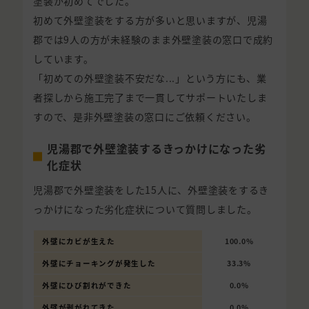
塗装が初めてでした。
初めて外壁塗装をする方が多いと思いますが、児湯
郡では9人の方が未経験のまま外壁塗装の窓口で成約
しています。
「初めての外壁塗装不安だな...」という方にも、業
者探しから施工完了まで一貫してサポートいたしま
すので、是非外壁塗装の窓口にご依頼ください。
児湯郡で外壁塗装するきっかけになった劣
化症状
児湯郡で外壁塗装をした15人に、外壁塗装をするき
っかけになった劣化症状について質問しました。
外壁にカビが生えた
100.0%
外壁にチョーキングが発生した
33.3%
外壁にひび割れができた
0.0%
外壁が剥がれてきた
0.0%