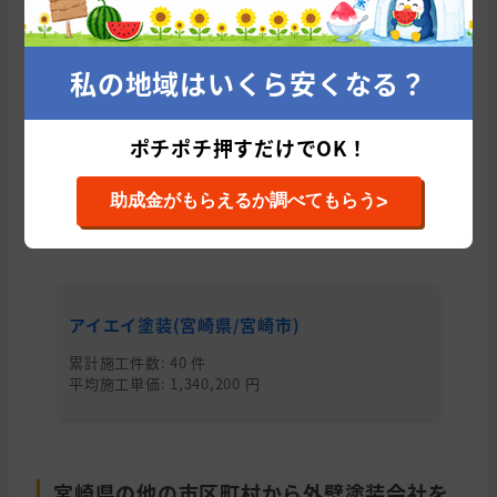
めてみませんか？
たった10秒であなたに会う優良塗
装業者を紹介！
私の地域はいくら安くなる？
今すぐ適正相場をチェックする
ポチポチ押すだけでOK！
>
助成金がもらえるか調べてもらう
宮崎市の他のおすすめ外壁塗装会社
アイエイ塗装(宮崎県/宮崎市)
株
累計施工件数: 40 件
累
平均施工単価: 1,340,200 円
平均
宮崎県の他の市区町村から外壁塗装会社を