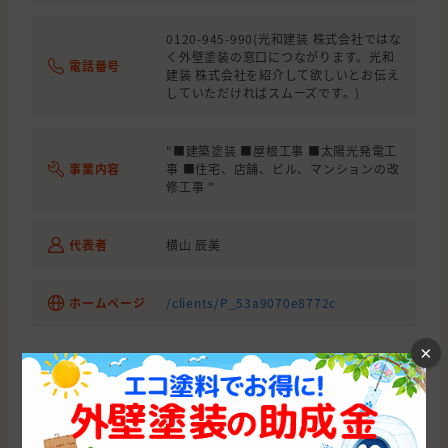
宮崎県
宮崎市
外壁の塗装
620,000円
0120-945-990(光和建装 株式会社ではな
く外壁塗装の窓口につながります。光和
宮崎県
東臼杵郡
外壁の塗装, 屋根の塗装
871,000円
電話番号
建装 株式会社を紹介して欲しいとお伝え
していただければスムーズです。)
宮崎県
日南市
外壁の塗装
600,000円
宮崎県
宮崎市
840,000円
"■建築塗装 ■屋根工事 ■太陽光発電工
事業内容
事 ■住宅、店舗、ビル、マンションの改
宮崎県
宮崎市
外壁の塗装
820,000円
修工事 "
宮崎県
宮崎市
外壁の塗装
1,050,000
代表者
横山 辰美
宮崎県
宮崎市
外壁の塗装, 屋根の塗装
ホームページ
/clients/P_53a9070e8772c
×
とりあえず、外壁塗装の適正価格診断から始