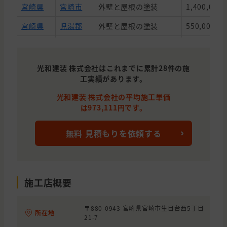
宮崎県
宮崎市
外壁と屋根の塗装
1,400,000
宮崎県
児湯郡
外壁と屋根の塗装
550,000円
宮崎県
宮崎市
外壁と屋根の塗装
820,000円
宮崎県
宮崎市
外壁の塗装
1,000,000
光和建装 株式会社はこれまでに累計28件の施
工実績があります。
宮崎県
日向市
外壁の塗装
1,190,000
光和建装 株式会社の平均施工単価
宮崎県
宮崎市
1,220,000
は973,111円です。
宮崎県
宮崎市
1,000,000
無料 見積もりを依頼する
宮崎県
都城市
外壁の塗装, 屋根の塗装
1,710,000
宮崎県
宮崎市
1,220,000
宮崎県
宮崎市
890,000円
施工店概要
宮崎県
宮崎市
外壁の塗装
710,000円
〒880-0943 宮崎県宮崎市生目台西5丁目
所在地
21-7
宮崎県
宮崎市
940,000円