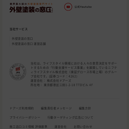
当社サービス
外壁塗装の窓口
外壁塗装の窓口 運営店舗
当社は、ライフスタイル領域における人々の意思決定をサポー
トするための「行動支援サービス事業」を展開しているニフテ
ィライフスタイル株式会社（東証グロース市場上場）のグルー
プ会社です。(証券コード：4262)
運営会社： 株式会社ドアーズ
所在地： 東京都港区三田1-2-18 TTDビル 4F
ドアーズ利用規約
編集責任者メッセージ
編集方針
プライバシーポリシー
行動ターゲティング広告について
施工店口コミ情報 評価基準
運営会社
お問い合わせ