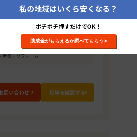
モットーに、お客様に心からご満足頂く為
私の地域はいくら安くなる？
きます。是非、お気軽にご相談下さいま
ポチポチ押すだけでOK！
111 宮崎県都城市菓子野町11584-118
>
助成金がもらえるか調べてもらう
・新築・リフォーム
お問い合わせ
相場を確認する