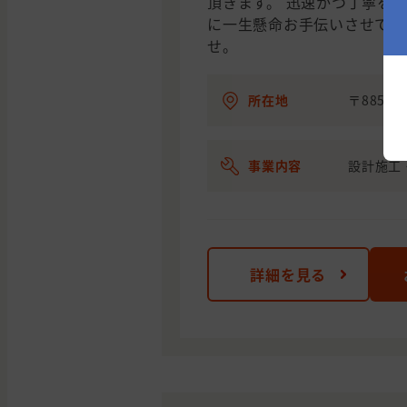
頂きます。 迅速かつ丁寧を
に一生懸命お手伝いさせて頂
せ。
所在地
〒885-0
事業内容
設計施工
詳細を見る