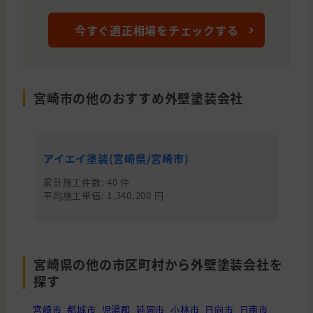
今すぐ適正相場をチェックする
宮崎市の他のおすすめ外壁塗装会社
アイエイ塗装(宮崎県/宮崎市)
光
累計施工件数: 40 件
累
平均施工単価: 1,340,200 円
平均
宮崎県の他の市区町村から外壁塗装会社を
探す
宮崎市
都城市
児湯郡
延岡市
小林市
日向市
日南市