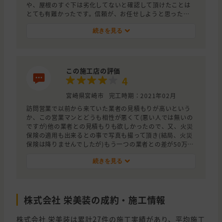
や、屋根のすぐ下は劣化してないと確認して頂けたことは
とても有難かったです。信頼が、お任せしようと思った大
きな決め手です。
一生懸命なのはどの業者さんも同じですがー押し付けがま
続きを見る
しくない話し方に、仕事への自信とプライドを感じまし
た。
仕上がりを見て、お願いして良かったと思っています。
この施工店の評価
4
宮崎県宮崎市
完工時期：2021年02月
訪問営業で以前から来ていた業者の見積もりが高いという
か、この営業マンとどうも相性が悪くて(悪い人では無いの
ですが)他の業者との見積もりも欲しかったので、又、火災
保険の適用も出来るとの事で写真も撮って頂き(結局、火災
保険は降りませんでしたが)もう一つの業者との差が50万円
もあったので即決でしたね！あと栄美装さんの人柄です
ね！
続きを見る
株式会社 栄美装の成約・施工情報
株式会社 栄美装は累計27件の施工実績があり、平均施工