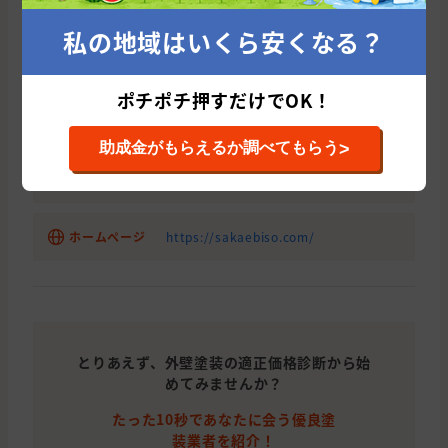
宮崎県
宮崎市
外壁と屋根の塗装
0120-945-990(株式会社 栄美装ではなく
外壁塗装の窓口につながります。株式会
私の地域はいくら安くなる？
電話番号
社 栄美装を紹介して欲しいとお伝えして
宮崎県
宮崎市
外壁と屋根の塗装
いただければスムーズです。)
宮崎県
宮崎市
外壁と屋根の塗装
ポチポチ押すだけでOK！
事業内容
リフォーム業
宮崎県
宮崎市
雨漏り・防水
>
助成金がもらえるか調べてもらう
宮崎県
宮崎市
外壁の塗装
代表者
辻 賢也
宮崎県
宮崎市
屋根の塗装
ホームページ
https://sakaebiso.com/
とりあえず、外壁塗装の適正価格診断から始
めてみませんか？
たった10秒であなたに会う優良塗
装業者を紹介！