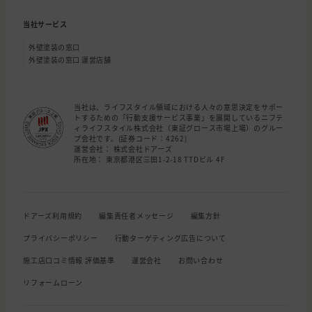
当社サービス
外壁塗装の窓口
外壁塗装の窓口 運営店舗
当社は、ライフスタイル領域における人々の意思決定をサポー
トするための「行動支援サービス事業」を展開しているニフテ
ィライフスタイル株式会社（東証グロース市場上場）のグルー
プ会社です。(証券コード：4262)
運営会社： 株式会社ドアーズ
所在地： 東京都港区三田1-2-18 TTDビル 4F
ドアーズ利用規約
編集責任者メッセージ
編集方針
プライバシーポリシー
行動ターゲティング広告について
施工店口コミ情報 評価基準
運営会社
お問い合わせ
リフォームローン