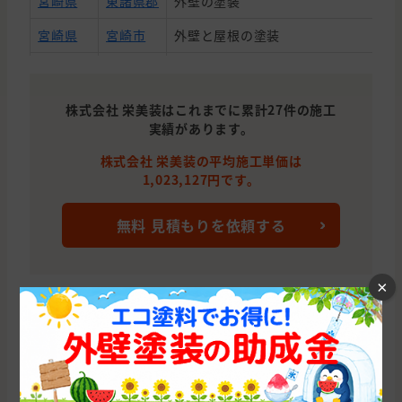
宮崎県
東諸県郡
外壁の塗装
宮崎県
宮崎市
外壁と屋根の塗装
宮崎県
都城市
外壁と屋根の塗装
宮崎県
宮崎市
外壁の塗装
株式会社 栄美装はこれまでに累計27件の施工
実績があります。
宮崎県
宮崎市
外壁の塗装, 雨漏り・防水, 雨漏り, 防
株式会社 栄美装の平均施工単価は
宮崎県
宮崎市
外壁と屋根の塗装
1,023,127円です。
宮崎県
宮崎市
外壁の塗装, 雨漏り・防水
無料 見積もりを依頼する
宮崎県
宮崎市
外壁と屋根の塗装
宮崎県
児湯郡
外壁の塗装
×
宮崎県
小林市
外壁の塗装
施工店概要
宮崎県
宮崎市
屋根の塗装
所在地
〒880-0044 宮崎県宮崎市瓜生野1867
宮崎県
日向市
外壁の塗装, 屋根の塗装