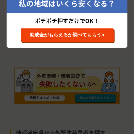
私の地域はいくら安くなる？
洲本市
赤穂市
神崎郡
宍粟市
ポチポチ押すだけでOK！
丹波篠山市
揖保郡
相生市
豊岡市
西脇市
赤穂郡
佐用郡
朝来市
養父市
>
助成金がもらえるか調べてもらう
多可郡
美方郡
他都道府県から外壁塗装業者を探す