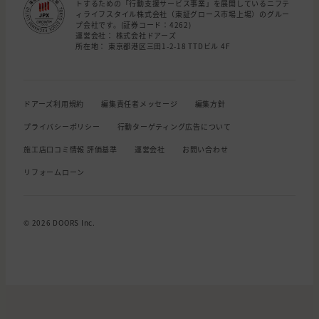
トするための「行動支援サービス事業」を展開しているニフテ
ィライフスタイル株式会社（東証グロース市場上場）のグルー
プ会社です。(証券コード：4262)
運営会社： 株式会社ドアーズ
所在地： 東京都港区三田1-2-18 TTDビル 4F
ドアーズ利用規約
編集責任者メッセージ
編集方針
プライバシーポリシー
行動ターゲティング広告について
施工店口コミ情報 評価基準
運営会社
お問い合わせ
リフォームローン
© 2026 DOORS Inc.