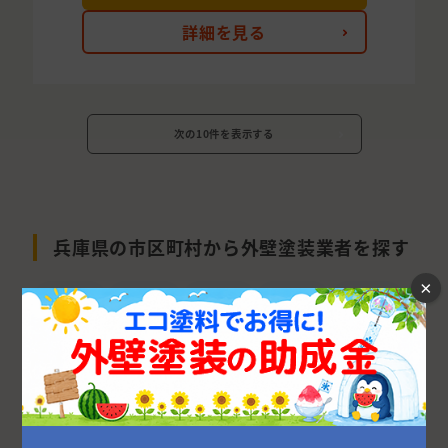
詳細を見る
次の10件を表示する
兵庫県の市区町村から外壁塗装業者を探す
×
神戸市
西宮市
尼崎市
姫路市
明石市
加古川市
宝塚市
川西市
伊丹市
三田市
加古郡
三木市
高砂市
芦屋市
小野市
川辺郡
淡路市
南あわじ市
たつの市
加東市
加西市
丹波市