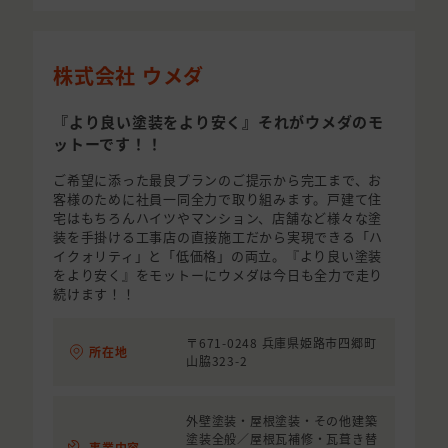
株式会社 ウメダ
『より良い塗装をより安く』それがウメダのモ
ットーです！！
ご希望に添った最良プランのご提示から完工まで、お
客様のために社員一同全力で取り組みます。戸建て住
宅はもちろんハイツやマンション、店舗など様々な塗
装を手掛ける工事店の直接施工だから実現できる「ハ
イクォリティ」と「低価格」の両立。『より良い塗装
をより安く』をモットーにウメダは今日も全力で走り
続けます！！
〒671-0248 兵庫県姫路市四郷町
所在地
山脇323-2
外壁塗装・屋根塗装・その他建築
塗装全般／屋根瓦補修・瓦葺き替
事業内容