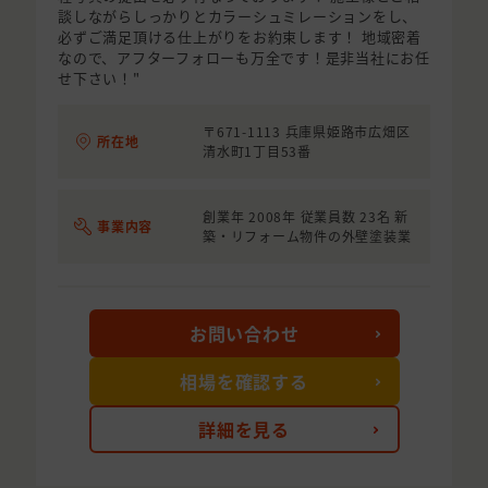
談しながらしっかりとカラーシュミレーションをし、
必ずご満足頂ける仕上がりをお約束します！ 地域密着
なので、アフターフォローも万全です！是非当社にお任
せ下さい！"
〒671-1113 兵庫県姫路市広畑区
所在地
清水町1丁目53番
創業年 2008年 従業員数 23名 新
事業内容
築・リフォーム物件の外壁塗装業
お問い合わせ
相場を確認する
詳細を見る