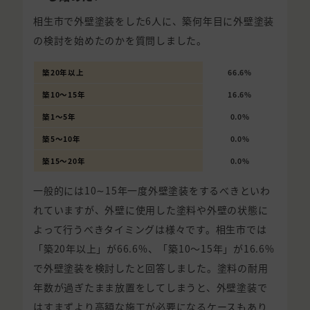
相生市で外壁塗装をした6人に、築何年目に外壁塗装
の検討を始めたのかを質問しました。
築20年以上
66.6%
築10〜15年
16.6%
築1〜5年
0.0%
築5〜10年
0.0%
築15〜20年
0.0%
一般的には10∼15年一度外壁塗装をするべきといわ
れていますが、外壁に使用した塗料や外壁の状態に
よって行うべきタイミングは様々です。相生市では
「築20年以上」が66.6%、「築10〜15年」が16.6%
で外壁塗装を検討したと回答しました。塗料の耐用
年数が過ぎたまま放置をしてしまうと、外壁塗装で
はすまずより高額な施工が必要になるケースもあり