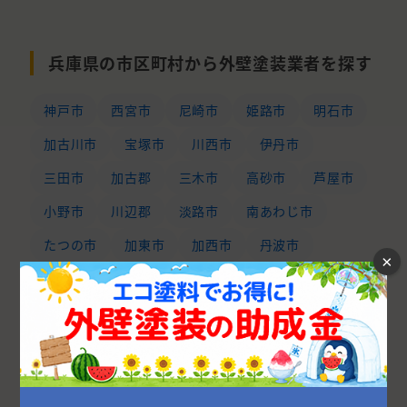
兵庫県の市区町村から外壁塗装業者を探す
神戸市
西宮市
尼崎市
姫路市
明石市
加古川市
宝塚市
川西市
伊丹市
三田市
加古郡
三木市
高砂市
芦屋市
小野市
川辺郡
淡路市
南あわじ市
たつの市
加東市
加西市
丹波市
×
洲本市
赤穂市
神崎郡
宍粟市
丹波篠山市
揖保郡
相生市
豊岡市
西脇市
赤穂郡
佐用郡
朝来市
養父市
多可郡
美方郡