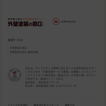
当社サービス
外壁塗装の窓口
外壁塗装の窓口 運営店舗
当社は、ライフスタイル領域における人々の意思決定をサポー
トするための「行動支援サービス事業」を展開しているニフテ
ィライフスタイル株式会社（東証グロース市場上場）のグルー
プ会社です。(証券コード：4262)
運営会社： 株式会社ドアーズ
所在地： 東京都港区三田1-2-18 TTDビル 4F
ドアーズ利用規約
編集責任者メッセージ
編集方針