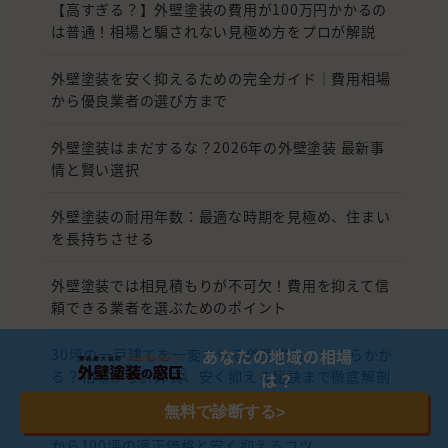
【高すぎる？】外壁塗装の費用が100万円かかるの
は普通！相場と騙されない見極め方をプロが解説
外壁塗装を安く抑えるための完全ガイド｜費用相場
から優良業者の選び方まで
外壁塗装はまだするな？2026年の外壁塗装 最新事
情と賢い選択
外壁塗装の耐用年数：最適な時期を見極め、住まい
を長持ちさせる
外壁塗装では相見積もりが不可欠！費用を抑えて信
頼できる業者を選ぶためのポイント
あなたの地域の相場
30坪の一戸建てを一変させる外壁塗装！いくらかか
る？相場から計算式、安く抑える秘訣まで徹底解剖
は？
無料で診断する
>
【2026年版】外壁塗装の費用相場はいくら？10坪
から100坪の適正価格と安く抑えるコツ