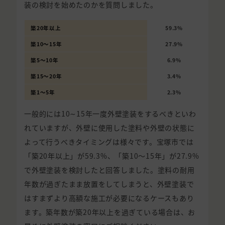
装の検討を始めたのかを質問しました。
築20年以上
59.3%
築10〜15年
27.9%
築5〜10年
6.9%
築15〜20年
3.4%
築1〜5年
2.3%
一般的には10∼15年一度外壁塗装をするべきといわ
れていますが、外壁に使用した塗料や外壁の状態に
よって行うべきタイミングは様々です。宝塚市では
「築20年以上」が59.3%、「築10〜15年」が27.9%
で外壁塗装を検討したと回答しました。塗料の耐用
年数が過ぎたまま放置をしてしまうと、外壁塗装で
はすまずより高額な施工が必要になるケースもあり
ます。築年数が築20年以上を過ぎている場合は、お