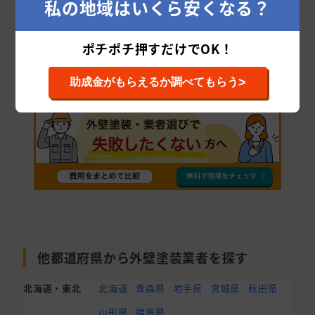
私の地域はいくら安くなる？
西脇市
赤穂郡
佐用郡
朝来市
養父市
ポチポチ押すだけでOK！
多可郡
美方郡
>
助成金がもらえるか調べてもらう
他都道府県から外壁塗装業者を探す
北海道・東北
北海道
青森県
岩手県
宮城県
秋田県
山形県
福島県