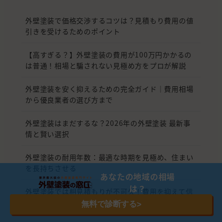
外壁塗装で価格交渉するコツは？見積もり費用の値
引きを受けるためのポイント
【高すぎる？】外壁塗装の費用が100万円かかるの
は普通！相場と騙されない見極め方をプロが解説
外壁塗装を安く抑えるための完全ガイド｜費用相場
から優良業者の選び方まで
外壁塗装はまだするな？2026年の外壁塗装 最新事
情と賢い選択
外壁塗装の耐用年数：最適な時期を見極め、住まい
を長持ちさせる
あなたの地域の相場
は？
外壁塗装では相見積もりが不可欠！費用を抑えて信
頼できる業者を選ぶためのポイント
無料で診断する
>