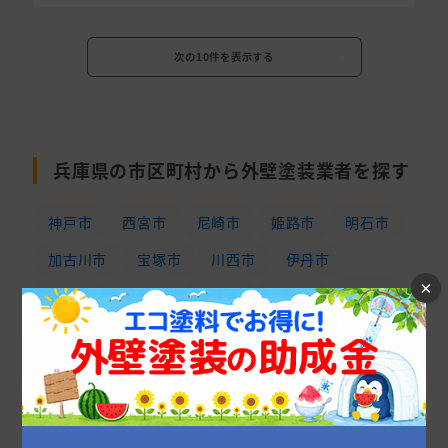
次の10件を表示する
兵庫県の市区町村から外壁塗装業者を探す
神戸市
西宮市
尼崎市
姫路市
明石市
加古川市
宝塚市
川西市
伊丹市
×
三田市
加古郡
三木市
高砂市
芦屋市
小野市
川辺郡
淡路市
南あわじ市
たつの市
加東市
加西市
丹波市
洲本市
赤穂市
神崎郡
宍粟市
丹波篠山市
揖保郡
相生市
豊岡市