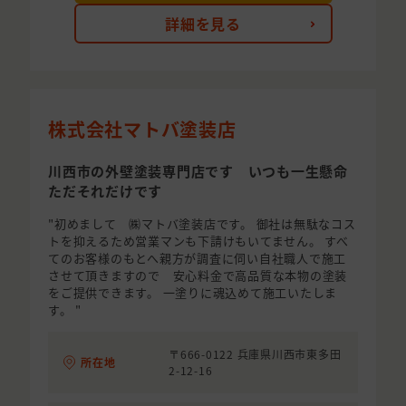
詳細を見る
株式会社マトバ塗装店
川西市の外壁塗装専門店です いつも一生懸命
ただそれだけです
"初めまして ㈱マトバ塗装店です。 御社は無駄なコス
トを抑えるため営業マンも下請けもいてません。 すべ
てのお客様のもとへ親方が調査に伺い自社職人で施工
させて頂きますので 安心料金で高品質な本物の塗装
をご提供できます。 一塗りに魂込めて施工いたしま
す。 "
〒666-0122 兵庫県川西市東多田
所在地
2-12-16