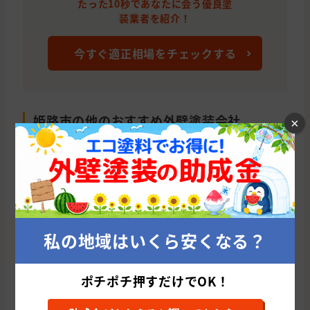
たった10秒であなたに会う優良塗
装業者を紹介！
今すぐ適正相場をチェックする
姫路市の他のおすすめ外壁塗装会社
×
株式会社ファインテック(大阪府/大阪市)
株
累計施工件数: 1544 件
累
平均施工単価: 1,244,955 円
平均
私の地域はいくら安くなる？
ポチポチ押すだけでOK！
兵庫県の他の市区町村から外壁塗装会社を