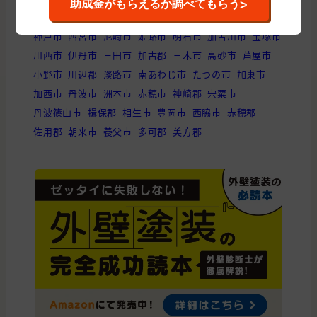
探す
>
助成金がもらえるか調べてもらう
神戸市
西宮市
尼崎市
姫路市
明石市
加古川市
宝塚市
川西市
伊丹市
三田市
加古郡
三木市
高砂市
芦屋市
小野市
川辺郡
淡路市
南あわじ市
たつの市
加東市
加西市
丹波市
洲本市
赤穂市
神崎郡
宍粟市
丹波篠山市
揖保郡
相生市
豊岡市
西脇市
赤穂郡
佐用郡
朝来市
養父市
多可郡
美方郡