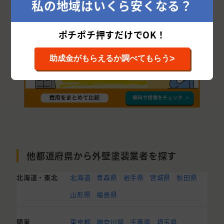
私の地域はいくら安くなる？
多可郡
美方郡
ポチポチ押すだけでOK！
>
助成金がもらえるか調べてもらう
他都道府県から外壁塗装業者を探す
北海道・東北
北海道
青森県
岩手県
宮城県
秋田県
山形県
福島県
関東
東京都
神奈川県
千葉県
埼玉県