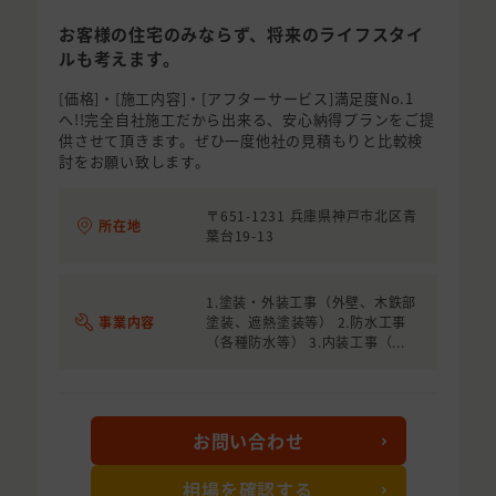
お客様の住宅のみならず、将来のライフスタイ
ルも考えます。
[価格]・[施工内容]・[アフターサービス]満足度No.1
へ!!完全自社施工だから出来る、安心納得プランをご提
供させて頂きます。ぜひ一度他社の見積もりと比較検
討をお願い致します。
〒651-1231 兵庫県神戸市北区青
所在地
葉台19-13
1.塗装・外装工事（外壁、木鉄部
事業内容
塗装、遮熱塗装等） 2.防水工事
（各種防水等） 3.内装工事（...
お問い合わせ
相場を確認する