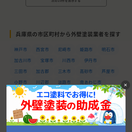
次の10件を表示する
兵庫県の市区町村から外壁塗装業者を探す
神戸市
西宮市
尼崎市
姫路市
明石市
加古川市
宝塚市
川西市
伊丹市
三田市
加古郡
三木市
高砂市
芦屋市
小野市
川辺郡
淡路市
南あわじ市
×
たつの市
加東市
加西市
丹波市
洲本市
赤穂市
神崎郡
宍粟市
丹波篠山市
揖保郡
相生市
豊岡市
西脇市
赤穂郡
佐用郡
朝来市
養父市