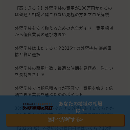
【高すぎる？】外壁塗装の費用が100万円かかるの
は普通！相場と騙されない見極め方をプロが解説
外壁塗装を安く抑えるための完全ガイド｜費用相場
から優良業者の選び方まで
外壁塗装はまだするな？2026年の外壁塗装 最新事
情と賢い選択
外壁塗装の耐用年数：最適な時期を見極め、住まい
を長持ちさせる
外壁塗装では相見積もりが不可欠！費用を抑えて信
頼できる業者を選ぶためのポイント
あなたの地域の相場
30坪の一戸建てを一変させる外壁塗装！いくらかか
は？
る？相場から計算式、安く抑える秘訣まで徹底解剖
無料で診断する
>
【2026年版】外壁塗装の費用相場はいくら？10坪