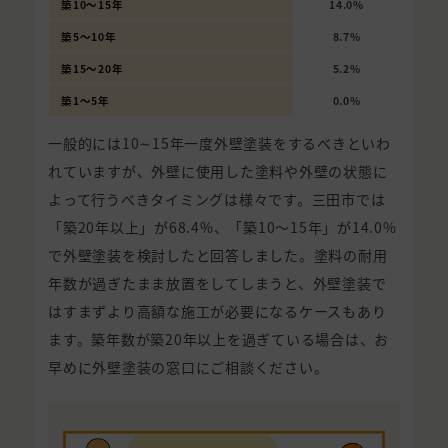
築10〜15年
14.0%
築5〜10年
8.7%
築15〜20年
5.2%
築1〜5年
0.0%
一般的には10∼15年一度外壁塗装をするべきといわ
れていますが、外壁に使用した塗料や外壁の状態に
よって行うべきタイミングは様々です。三田市では
「築20年以上」が68.4%、「築10〜15年」が14.0%
で外壁塗装を検討したと回答しました。塗料の耐用
年数が過ぎたまま放置をしてしまうと、外壁塗装で
はすまずより高額な施工が必要になるケースもあり
ます。築年数が築20年以上を過ぎている場合は、お
早めに外壁塗装の窓口にご相談ください。