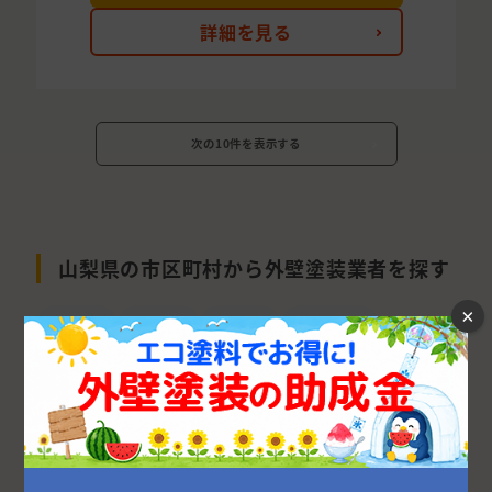
詳細を見る
次の10件を表示する
山梨県の市区町村から外壁塗装業者を探す
×
中央市
甲府市
北杜市
南都留郡
南アルプス市
笛吹市
甲斐市
韮崎市
山梨市
富士吉田市
甲州市
都留市
大月市
西八代郡
南巨摩郡
上野原市
中巨摩郡
北都留郡