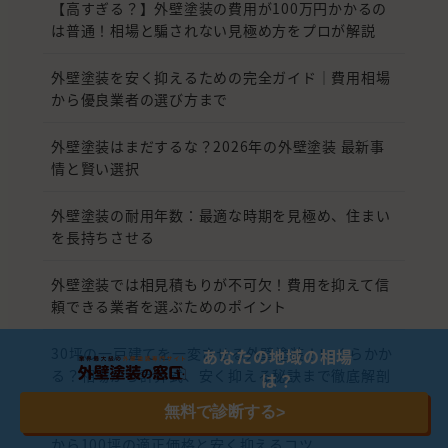
【高すぎる？】外壁塗装の費用が100万円かかるの
は普通！相場と騙されない見極め方をプロが解説
外壁塗装を安く抑えるための完全ガイド｜費用相場
から優良業者の選び方まで
外壁塗装はまだするな？2026年の外壁塗装 最新事
情と賢い選択
外壁塗装の耐用年数：最適な時期を見極め、住まい
を長持ちさせる
外壁塗装では相見積もりが不可欠！費用を抑えて信
頼できる業者を選ぶためのポイント
30坪の一戸建てを一変させる外壁塗装！いくらかか
あなたの地域の相場
る？相場から計算式、安く抑える秘訣まで徹底解剖
は？
無料で診断する
>
【2026年版】外壁塗装の費用相場はいくら？10坪
から100坪の適正価格と安く抑えるコツ