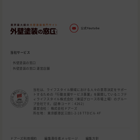
当社サービス
外壁塗装の窓口
外壁塗装の窓口 運営店舗
当社は、ライフスタイル領域における人々の意思決定をサポー
トするための「行動支援サービス事業」を展開しているニフテ
ィライフスタイル株式会社（東証グロース市場上場）のグルー
プ会社です。(証券コード：4262)
運営会社： 株式会社ドアーズ
所在地： 東京都港区三田1-2-18 TTDビル 4F
ドアーズ利用規約
編集責任者メッセージ
編集方針