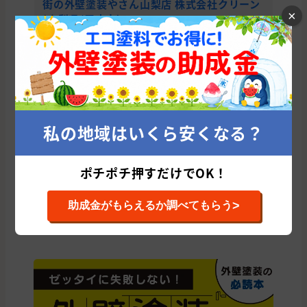
街の外壁塗装やさん山梨店 株式会社クリーン
株
×
(山梨県/甲府市)
累
平均
累計施工件数: 25 件
平均施工単価: 1,230,778 円
山梨県の他の市区町村から外壁塗装会社を
私の地域はいくら安くなる？
探す
中央市
甲府市
北杜市
南都留郡
南アルプス市
笛吹市
ポチポチ押すだけでOK！
甲斐市
韮崎市
山梨市
富士吉田市
甲州市
都留市
大月市
西八代郡
南巨摩郡
上野原市
中巨摩郡
>
助成金がもらえるか調べてもらう
北都留郡