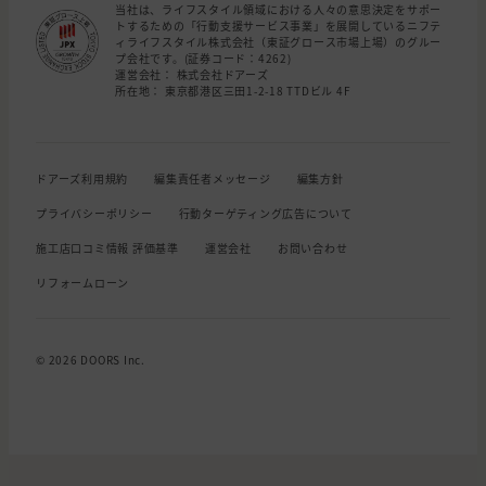
当社は、ライフスタイル領域における人々の意思決定をサポー
トするための「行動支援サービス事業」を展開しているニフテ
ィライフスタイル株式会社（東証グロース市場上場）のグルー
プ会社です。(証券コード：4262)
運営会社： 株式会社ドアーズ
所在地： 東京都港区三田1-2-18 TTDビル 4F
ドアーズ利用規約
編集責任者メッセージ
編集方針
プライバシーポリシー
行動ターゲティング広告について
施工店口コミ情報 評価基準
運営会社
お問い合わせ
リフォームローン
© 2026 DOORS Inc.