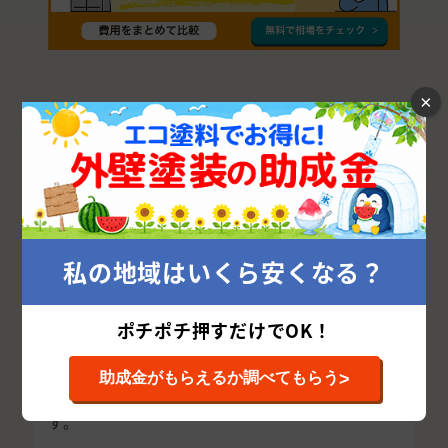
×
甲州市で優良外壁塗装業者を探す方法
外壁塗装を成功させるカギは、甲州市の優良外壁
私の地域はいくら安くなる？
塗装業者を探すことです。
しかし、甲州市で腕や評判の良い外壁塗装業者を
ポチポチ押すだけでOK！
どう探せばよいかお悩みの方が多いと思います。
甲州市で優良な外壁塗装会社を探すためには、以
>
助成金がもらえるか調べてもらう
下の点に気を付けて探せばグッと確率が上がりま
す。