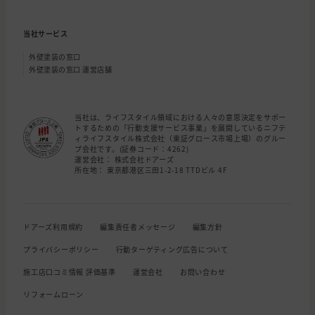
当社サービス
外壁塗装の窓口
外壁塗装の窓口 運営店舗
当社は、ライフスタイル領域における人々の意思決定をサポー
トするための「行動支援サービス事業」を展開しているニフテ
ィライフスタイル株式会社（東証グロース市場上場）のグルー
プ会社です。(証券コード：4262)
運営会社： 株式会社ドアーズ
所在地： 東京都港区三田1-2-18 TTDビル 4F
ドアーズ利用規約
編集責任者メッセージ
編集方針
プライバシーポリシー
行動ターゲティング広告について
施工店口コミ情報 評価基準
運営会社
お問い合わせ
リフォームローン