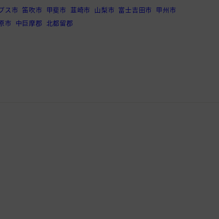
プス市
笛吹市
甲斐市
韮崎市
山梨市
富士吉田市
甲州市
原市
中巨摩郡
北都留郡