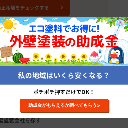
適正相場をチェックする
装会社
会社クリーン(山梨県/甲府市)
株式会
私の地域はいくら安くなる？
累計施工件
平均施工単
ポチポチ押すだけでOK！
>
助成金がもらえるか調べてもらう
壁塗装会社を探す