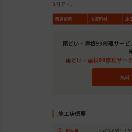
0円です。
都道府県
市区町村
施
雨どい・屋根99修理サービ
雨どい・屋根99修理サー
無料
施工店概要
所在地
〒406-0851 