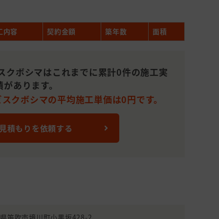
工内容
契約金額
築年数
面積
スクボシマはこれまでに累計0件の施工実
績があります。
ビスクボシマの平均施工単価は0円です。
 見積もりを依頼する
山梨県笛吹市境川町小黒坂428-2