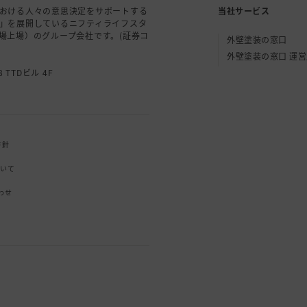
おける人々の意思決定をサポートする
当社サービス
」を展開しているニフティライフスタ
場上場）のグループ会社です。(証券コ
外壁塗装の窓口
外壁塗装の窓口 運
 TTDビル 4F
方針
ついて
わせ