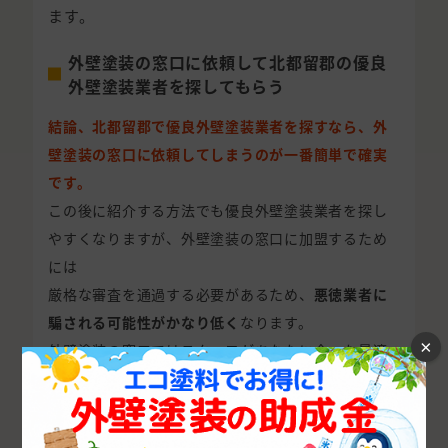
ます。
外壁塗装の窓口に依頼して北都留郡の優良
外壁塗装業者を探してもらう
結論、北都留郡で優良外壁塗装業者を探すなら、外
壁塗装の窓口に依頼してしまうのが一番簡単で確実
です。
この後に紹介する方法でも優良外壁塗装業者を探し
やすくなりますが、外壁塗装の窓口に加盟するため
には
厳格な審査を通過する必要があるため、
悪徳業者に
騙される可能性がかなり低く
なります。
×
外壁塗装の窓口ではスタッフがあなたに合った最適
な優良外壁塗装業者を紹介するため、自分で面倒な
調査は不要です。
外壁塗装の窓口では北都留郡に厳選された北都留郡