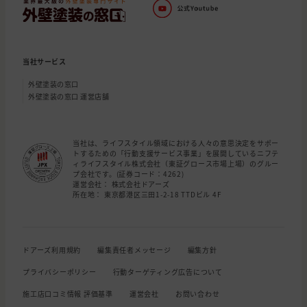
当社サービス
外壁塗装の窓口
外壁塗装の窓口 運営店舗
当社は、ライフスタイル領域における人々の意思決定をサポー
トするための「行動支援サービス事業」を展開しているニフテ
ィライフスタイル株式会社（東証グロース市場上場）のグルー
プ会社です。(証券コード：4262)
運営会社： 株式会社ドアーズ
所在地： 東京都港区三田1-2-18 TTDビル 4F
ドアーズ利用規約
編集責任者メッセージ
編集方針
プライバシーポリシー
行動ターゲティング広告について
施工店口コミ情報 評価基準
運営会社
お問い合わせ