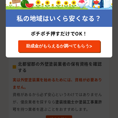
社の加盟店が掲載されていますので、もちろんご自
身でお選びいただくことも可能です。
私の地域はいくら安くなる？
外壁塗装は高額で非常に大事なお買い物になります
ので、是非プロにあなたの最適な外壁塗装業者を紹
ポチポチ押すだけでOK！
介させてください。
おすすめ記事：
優良な外壁塗装業者の選び方を解
>
助成金がもらえるか調べてもらう
説！警戒すべき悪徳業者の見極め方とは
北都留郡の外壁塗装業者の保有資格を確認
する
実は外壁塗装業を始めるためには、資格が必要あり
ません。
資格があるから必ず安心というわけではありません
が、優良業者を探すなら
塗装技能士か塗装工事業許
可
を持つ業者を選ぶことをおすすめします。