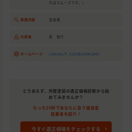
ればスムーズです。)
神奈川県
厚木市
外壁の塗装, 屋根の塗装
1,440,0
東京都
八王子市
外壁の塗装, 屋根の塗装
事業内容
塗装業
神奈川県
川崎市
外壁の塗装, 屋根の塗装
代表者
星 智行
東京都
日野市
外壁の塗装, 屋根の塗装
東京都
八王子市
外壁の塗装, 屋根の塗装
ホームページ
/clients/P_52b3b16041b43
神奈川県
横浜市
外壁の塗装, 屋根の塗装
神奈川県
相模原市
外壁の塗装, 屋根の塗装
東京都
八王子市
外壁の塗装, 屋根の塗装
1,295,0
とりあえず、外壁塗装の適正価格診断から始
東京都
八王子市
外壁の塗装, 屋根の塗装
1,480,0
めてみませんか？
神奈川県
相模原市
外壁の塗装, 屋根の塗装
たった10秒であなたに会う優良塗
装業者を紹介！
今すぐ適正相場をチェックする