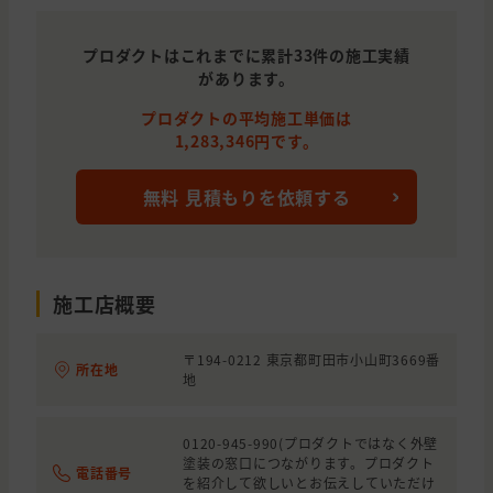
神奈川県
川崎市
外壁の塗装, 屋根の塗装
1,680,0
東京都
八王子市
外壁の塗装
1,350,0
プロダクトはこれまでに累計33件の施工実績
があります。
東京都
調布市
外壁の塗装,
1,500,0
プロダクトの平均施工単価は
神奈川県
相模原市
1,235,0
1,283,346円です。
東京都
多摩市
1,220,0
無料 見積もりを依頼する
東京都
八王子市
67,000円
東京都
八王子市
外壁の塗装, 屋根の塗装
1,330,0
東京都
多摩市
屋根の塗装
180,000
施工店概要
東京都
八王子市
外壁の塗装, 屋根の塗装
1,650,0
〒194-0212 東京都町田市小山町3669番
所在地
地
東京都
八王子市
外壁の塗装
1,495,0
東京都
町田市
外壁の塗装
1,600,0
0120-945-990(プロダクトではなく外壁
塗装の窓口につながります。プロダクト
東京都
あきる野市
外壁の塗装
340,000
電話番号
を紹介して欲しいとお伝えしていただけ