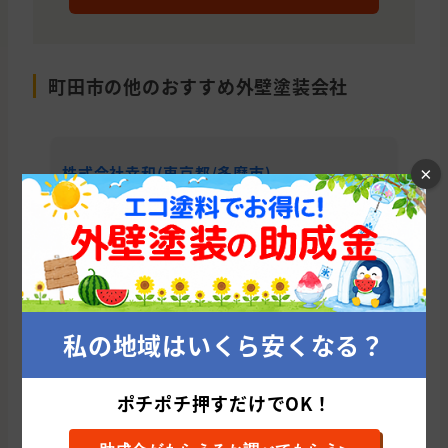
町田市の他のおすすめ外壁塗装会社
株式会社幸和(東京都/多摩市)
株
×
累計施工件数: 181 件
累
平均施工単価: 1,273,495 円
平均
私の地域はいくら安くなる？
東京都の他の市区町村から外壁塗装会社を
探す
ポチポチ押すだけでOK！
北区
中央区
練馬区
世田谷区
大田区
杉並区
足立区
町田市
江戸川区
八王子市
板橋区
葛飾区
中野区