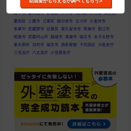
>
助成金がもらえるか調べてもらう
目黒区
港区
品川区
日野市
豊島区
調布市
西東京市
府中市
東村山市
新宿区
小平市
荒川区
渋谷区
文京区
墨田区
三鷹市
江東区
国分寺市
立川市
小金井市
多摩市
武蔵野市
台東区
東久留米市
青梅市
狛江市
昭島市
武蔵村山市
稲城市
清瀬市
国立市
あきる野市
東大和市
羽村市
福生市
西多摩郡
千代田区
大島支庁
三宅支庁
八丈支庁
小笠原支庁