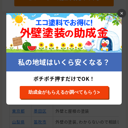
×
株式会社 レオズランドの成約・施工情報
株式会社 レオズランドは累計12件の施工実績があり、平
均施工金額は1,369,333円です。
都道府県
市区町村
施工内容
私の地域はいくら安くなる？
山梨県
中央市
外壁の塗装
ポチポチ押すだけでOK！
埼玉県
狭山市
外壁の塗装, 屋根の貼り替え(葺き替え
埼玉県
加須市
外壁と屋根の塗装
>
助成金がもらえるか調べてもらう
東京都
杉並区
外壁と屋根の塗装
東京都
墨田区
外壁と屋根の塗装
山梨県
笛吹市
外壁の塗装, わからないので相談した