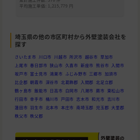
平均施工単価: 1,215,779 円
平均
埼玉県の他の市区町村から外壁塗装会社を
探す
さいたま市
川口市
川越市
所沢市
越谷市
草加市
上尾市
春日部市
狭山市
久喜市
新座市
熊谷市
入間市
坂戸市
富士見市
鴻巣市
ふじみ野市
三郷市
加須市
比企郡
朝霞市
深谷市
北葛飾郡
入間郡
北足立郡
鶴ヶ島市
飯能市
日高市
白岡市
八潮市
蕨市
東松山市
行田市
幸手市
桶川市
戸田市
志木市
和光市
吉川市
蓮田市
羽生市
北本市
本庄市
南埼玉郡
児玉郡
大里郡
秩父市
秩父郡