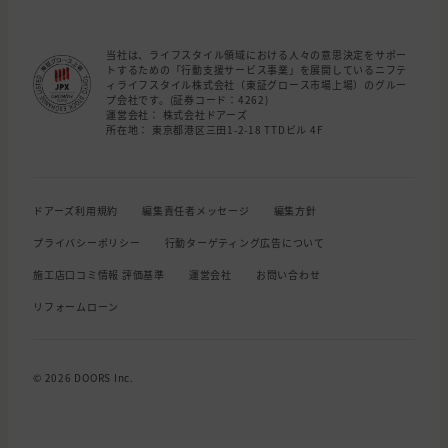
当社は、ライフスタイル領域における人々の意思決定をサポー
トするための「行動支援サービス事業」を展開しているニフテ
ィライフスタイル株式会社（東証グロース市場上場）のグルー
プ会社です。(証券コード：4262)
運営会社： 株式会社ドアーズ
所在地： 東京都港区三田1-2-18 TTDビル 4F
ドアーズ利用規約
編集責任者メッセージ
編集方針
プライバシーポリシー
行動ターゲティング広告について
施工店口コミ情報 評価基準
運営会社
お問い合わせ
リフォームローン
© 2026 DOORS Inc.