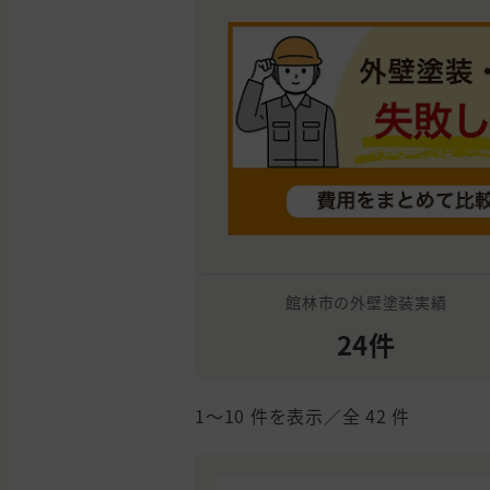
館林市の外壁塗装実績
24件
1〜10
件を表示／全
42
件