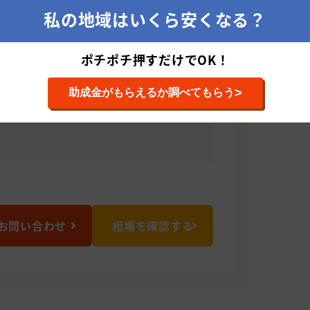
格の一級塗装技能士、外壁塗装診断士の
私の地域はいくら安くなる？
安心ください。私共は常に「お客様の不
提案」をモットーに、迅速で丁寧な対応
にご相談ください。
ポチポチ押すだけでOK！
2311 群馬県みどり市笠懸町阿左美1122-1
>
助成金がもらえるか調べてもらう
お問い合わせ
相場を確認する