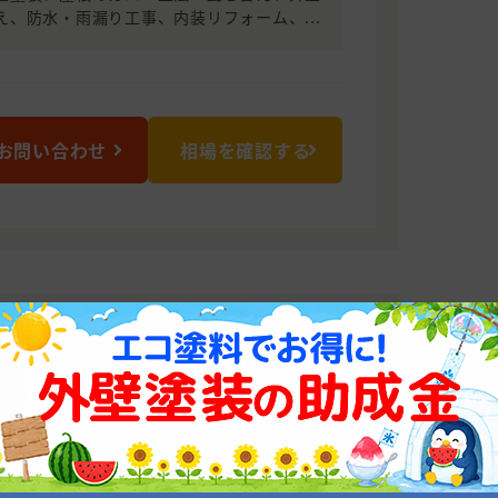
え、防水・雨漏り工事、内装リフォーム、...
お問い合わせ
相場を確認する
LANCE
トバランス！一級塗装技能士の塗装専
あり、施工棟数1,000棟も目前に迫って