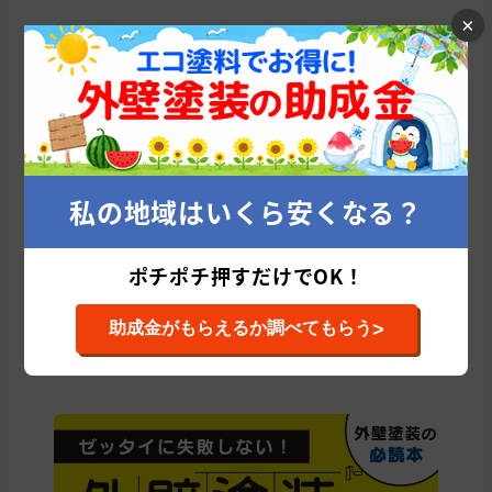
×
有限会社 飛鳥総合住建(群馬県/渋川市)
ヤ
累計施工件数: 72 件
累
平均施工単価: 867,861 円
平均
私の地域はいくら安くなる？
群馬県の他の市区町村から外壁塗装会社を
探す
ポチポチ押すだけでOK！
高崎市
前橋市
太田市
伊勢崎市
邑楽郡
桐生市
吾妻郡
館林市
渋川市
北群馬郡
藤岡市
安中市
沼田市
>
助成金がもらえるか調べてもらう
みどり市
利根郡
佐波郡
富岡市
甘楽郡
多野郡