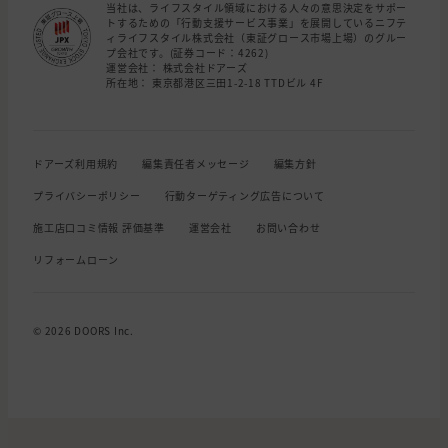
当社は、ライフスタイル領域における人々の意思決定をサポー
トするための「行動支援サービス事業」を展開しているニフテ
ィライフスタイル株式会社（東証グロース市場上場）のグルー
プ会社です。(証券コード：4262)
運営会社： 株式会社ドアーズ
所在地： 東京都港区三田1-2-18 TTDビル 4F
ドアーズ利用規約
編集責任者メッセージ
編集方針
プライバシーポリシー
行動ターゲティング広告について
施工店口コミ情報 評価基準
運営会社
お問い合わせ
リフォームローン
© 2026 DOORS Inc.