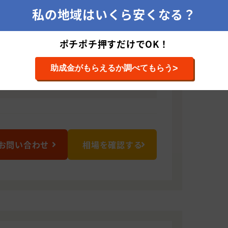
きますので、 何かお困りごとがございま
私の地域はいくら安くなる？
さいませ。
ポチポチ押すだけでOK！
511 群馬県高崎市金古町225-2
>
助成金がもらえるか調べてもらう
・屋根塗装・リフォーム
お問い合わせ
相場を確認する