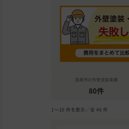
高崎市の外壁塗装実績
80件
1〜10
件を表示／全
46
件