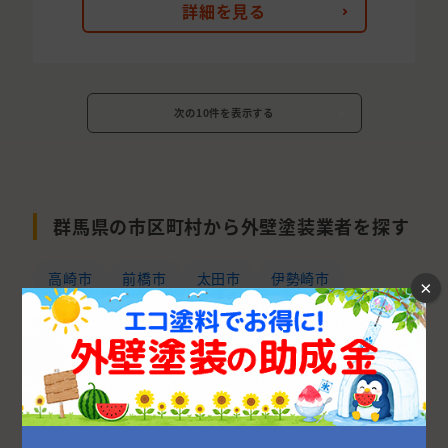
詳細を見る
次の10件を表示する
群馬県の市区町村から外壁塗装業者を探す
高崎市
前橋市
太田市
伊勢崎市
×
邑楽郡
桐生市
吾妻郡
館林市
渋川市
北群馬郡
藤岡市
安中市
沼田市
みどり市
利根郡
佐波郡
富岡市
甘楽郡
多野郡