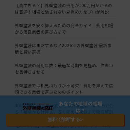
【高すぎる？】外壁塗装の費用が100万円かかるの
は普通！相場と騙されない見極め方をプロが解説
外壁塗装を安く抑えるための完全ガイド｜費用相場
から優良業者の選び方まで
外壁塗装はまだするな？2026年の外壁塗装 最新事
情と賢い選択
外壁塗装の耐用年数：最適な時期を見極め、住まい
を長持ちさせる
外壁塗装では相見積もりが不可欠！費用を抑えて信
頼できる業者を選ぶためのポイント
あなたの地域の相場
30坪の一戸建てを一変させる外壁塗装！いくらかか
は？
る？相場から計算式、安く抑える秘訣まで徹底解剖
無料で診断する
>
【2026年版】外壁塗装の費用相場はいくら？10坪