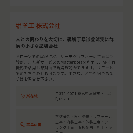
堀塗工 株式会社
人との関わりを大切に、親切丁寧謙虚誠実に群
馬の小さな塗装会社
ドローンでの屋根点検、サーモグラフィーにて雨漏り
診断、また新サービスのMatterportを利用し、VR空間
撮影を活用し非対面で現場確認ができます。リモート
での打ち合わせも可能です。小さなことでも何でもま
ずはお問合せ下さい。
〒370-0074 群馬県高崎市下小鳥
所在地
町692-1
塗装全般・吹付塗装・リフォーム
工事・内装工事・外装工事・シー
事業内容
リング工事・看板企画・施工・仮
足場...