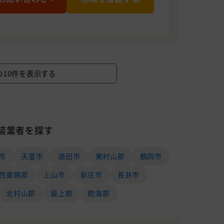
の10件を表示する
装業者を探す
市
天童市
酒田市
東村山郡
鶴岡市
西置賜郡
上山市
新庄市
長井市
北村山郡
最上郡
飽海郡