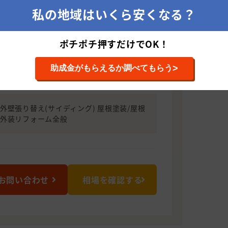
い良いお付き合いをさせていただけるよ
私の地域はいくら安くなる？
ま精一杯努力いたします。 お住まいのこ
形上山店」へお気軽にお問い合わせくださ
ポチポチ押すだけでOK！
>
助成金がもらえるか調べてもらう
111 山形県上山市権現堂353-2
外壁張り替え(サイディング) 屋根塗装/屋根
/外装リフォーム全般
お問い合わせ
相場を確認する