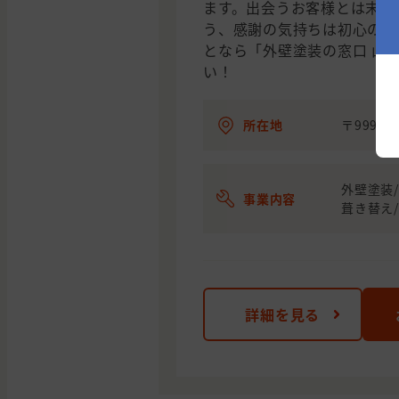
ます。出会うお客様とは末永
う、感謝の気持ちは初心のま
となら「外壁塗装の窓口 山
い！
所在地
〒999-3
外壁塗装/
事業内容
葺き替え
詳細を見る