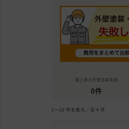
最上郡の外壁塗装実績
0件
1〜10
件を表示／全
4
件