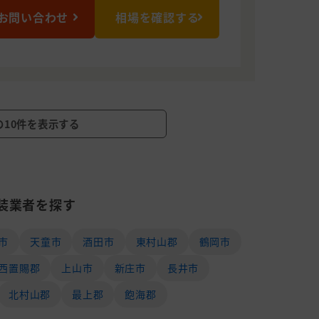
お問い合わせ
相場を確認する
の10件を表示する
装業者を探す
市
天童市
酒田市
東村山郡
鶴岡市
西置賜郡
上山市
新庄市
長井市
北村山郡
最上郡
飽海郡