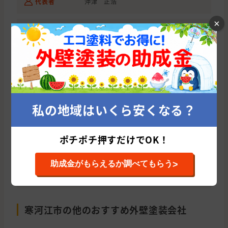
代表者
沖津 正浩
×
ホームページ
/clients/P_5940c17ec2dfe
とりあえず、外壁塗装の適正価格診断から始
めてみませんか？
私の地域はいくら安くなる？
たった10秒であなたに会う優良塗
装業者を紹介！
ポチポチ押すだけでOK！
今すぐ適正相場をチェックする
>
助成金がもらえるか調べてもらう
寒河江市の他のおすすめ外壁塗装会社