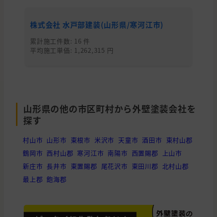
株式会社 水戸部建装(山形県/寒河江市)
柴
累計施工件数: 16 件
累
平均施工単価: 1,262,315 円
平均
山形県の他の市区町村から外壁塗装会社を
探す
村山市
山形市
東根市
米沢市
天童市
酒田市
東村山郡
鶴岡市
西村山郡
寒河江市
南陽市
西置賜郡
上山市
新庄市
長井市
東置賜郡
尾花沢市
東田川郡
北村山郡
最上郡
飽海郡