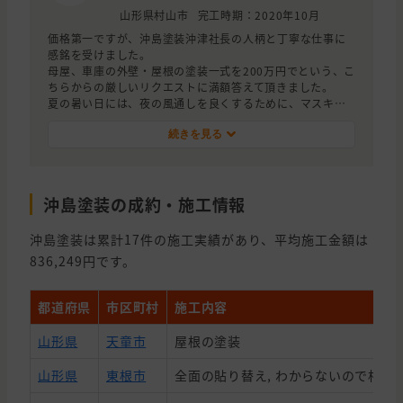
山形県村山市
完工時期：2020年10月
価格第一ですが、沖島塗装沖津社長の人柄と丁寧な仕事に
感銘を受けました。
母屋、車庫の外壁・屋根の塗装一式を200万円でという、こ
ちらからの厳しいリクエストに満額答えて頂きました。
夏の暑い日には、夜の風通しを良くするために、マスキン
グシートを外して頂いたり、屋根のトップライト工事が大
幅に遅れたのですが、工事完了までその部分の屋根塗装を
続きを見る
待って頂く等、非常に気持ちのこもった作業をして頂いた
と思います。
沖島塗装の成約・施工情報
沖島塗装は累計17件の施工実績があり、平均施工金額は
836,249円です。
都道府県
市区町村
施工内容
山形県
天童市
屋根の塗装
山形県
東根市
全面の貼り替え, わからないので相談