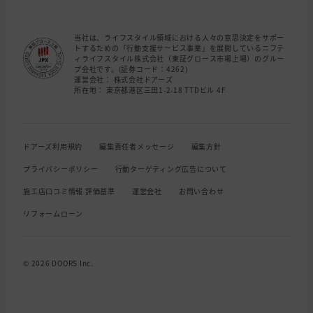
当社は、ライフスタイル領域における人々の意思決定をサポー
トするための「行動支援サービス事業」を展開しているニフテ
ィライフスタイル株式会社（東証グロース市場上場）のグルー
プ会社です。(証券コード：4262)
運営会社： 株式会社ドアーズ
所在地： 東京都港区三田1-2-18 TTDビル 4F
ドアーズ利用規約
編集責任者メッセージ
編集方針
プライバシーポリシー
行動ターゲティング広告について
施工店口コミ情報 評価基準
運営会社
お問い合わせ
リフォームローン
© 2026 DOORS Inc.