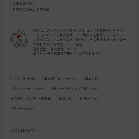
外壁塗装の窓口
外壁塗装の窓口 運営店舗
当社は、ライフスタイル領域における人々の意思決定をサポー
トするための「行動支援サービス事業」を展開しているニフテ
ィライフスタイル株式会社（東証グロース市場上場）のグルー
プ会社です。(証券コード：4262)
運営会社： 株式会社ドアーズ
所在地： 東京都港区三田1-2-18 TTDビル 4F
ドアーズ利用規約
編集責任者メッセージ
編集方針
プライバシーポリシー
行動ターゲティング広告について
施工店口コミ情報 評価基準
運営会社
お問い合わせ
リフォームローン
© 2026 DOORS Inc.