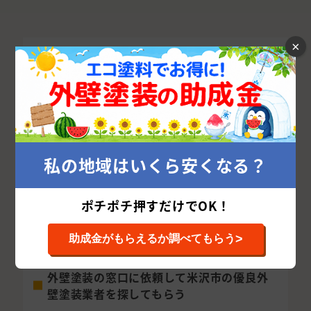
×
米沢市で優良外壁塗装業者を探す方法
外壁塗装を成功させるカギは、米沢市の優良外壁
塗装業者を探すことです。
私の地域はいくら安くなる？
しかし、米沢市で腕や評判の良い外壁塗装業者を
どう探せばよいかお悩みの方が多いと思います。
ポチポチ押すだけでOK！
米沢市で優良な外壁塗装会社を探すためには、以
下の点に気を付けて探せばグッと確率が上がりま
>
助成金がもらえるか調べてもらう
す。
外壁塗装の窓口に依頼して米沢市の優良外
壁塗装業者を探してもらう