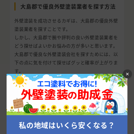
大島郡で優良外壁塗装業者を探す方法
外壁塗装を成功させるカギは、大島郡の優良外壁
塗装業者を探すことです。
しかし、大島郡で腕や評判の良い外壁塗装業者を
どう探せばよいかお悩みの方が多いと思います。
大島郡で優良な外壁塗装会社を探すためには、以
下の点に気を付けて探せばグッと確率が上がりま
す。
×
外壁塗装の窓口に依頼して大島郡の優良外
壁塗装業者を探してもらう
結論、大島郡で優良外壁塗装業者を探すなら、外壁
塗装の窓口に依頼してしまうのが一番簡単で確実で
す。
私の地域はいくら安くなる？
この後に紹介する方法でも優良外壁塗装業者を探し