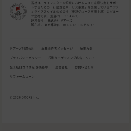
当社は、ライフスタイル領域における人々の意思決定をサポー
トするための「行動支援サービス事業」を展開しているニフテ
ィライフスタイル株式会社（東証グロース市場上場）のグルー
プ会社です。(証券コード：4262)
運営会社： 株式会社ドアーズ
所在地： 東京都港区三田1-2-18 TTDビル 4F
ドアーズ利用規約
編集責任者メッセージ
編集方針
プライバシーポリシー
行動ターゲティング広告について
施工店口コミ情報 評価基準
運営会社
お問い合わせ
リフォームローン
© 2026 DOORS Inc.