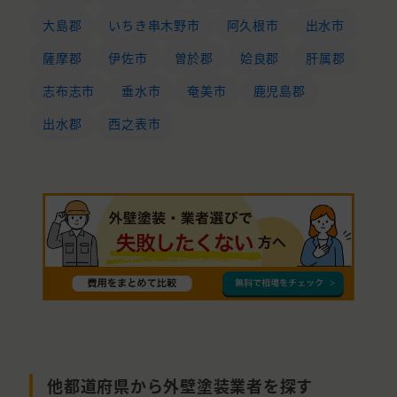
大島郡
いちき串木野市
阿久根市
出水市
薩摩郡
伊佐市
曽於郡
姶良郡
肝属郡
志布志市
垂水市
奄美市
鹿児島郡
出水郡
西之表市
他都道府県から外壁塗装業者を探す