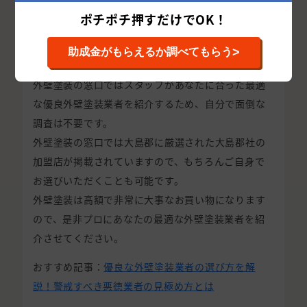
やすくなりますが、外壁塗装の窓口に加盟するため
ポチポチ押すだけでOK！
には
厳格な審査を通過する必要があるため、
悪徳業者に
>
助成金がもらえるか調べてもらう
騙される可能性がかなり低く
なります。
外壁塗装の窓口ではスタッフがあなたに合った最適
な優良外壁塗装業者を紹介するため、自分で面倒な
調査は不要です。
外壁塗装の窓口では大島郡に厳選された大島郡社の
加盟店が掲載されていますので、もちろんご自身で
お選びいただくことも可能です。
外壁塗装は高額で非常に大事なお買い物になります
ので、是非プロにあなたの最適な外壁塗装業者を紹
介させてください。
おすすめ記事：
優良な外壁塗装業者の選び方を解
説！警戒すべき悪徳業者の見極め方とは