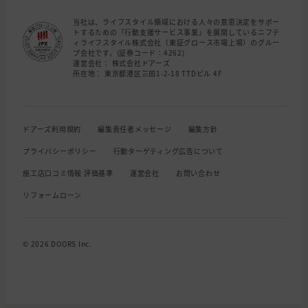
当社は、ライフスタイル領域における人々の意思決定をサポー
トするための「行動支援サービス事業」を展開しているニフテ
ィライフスタイル株式会社（東証グロース市場上場）のグルー
プ会社です。(証券コード：4262)
運営会社： 株式会社ドアーズ
所在地： 東京都港区三田1-2-18 TTDビル 4F
ドアーズ利用規約
編集責任者メッセージ
編集方針
プライバシーポリシー
行動ターゲティング広告について
施工店口コミ情報 評価基準
運営会社
お問い合わせ
リフォームローン
© 2026 DOORS Inc.