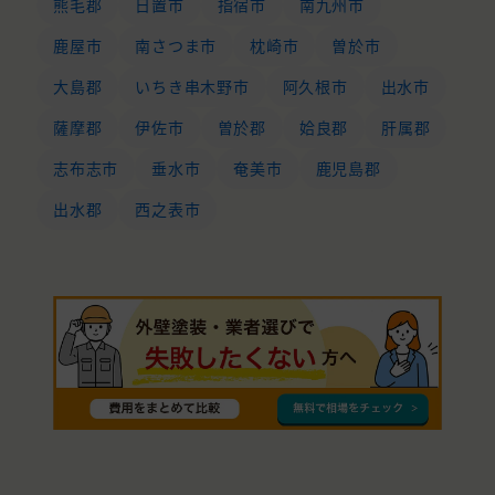
熊毛郡
日置市
指宿市
南九州市
鹿屋市
南さつま市
枕崎市
曽於市
大島郡
いちき串木野市
阿久根市
出水市
薩摩郡
伊佐市
曽於郡
姶良郡
肝属郡
志布志市
垂水市
奄美市
鹿児島郡
出水郡
西之表市