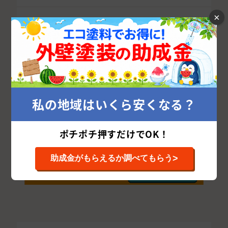
×
中国
岡山県
広島県
島根県
鳥取県
山口県
四国
愛媛県
香川県
高知県
徳島県
九州・沖縄
福岡県
佐賀県
長崎県
熊本県
大分県
宮崎県
鹿児島県
沖縄県
私の地域はいくら安くなる？
ポチポチ押すだけでOK！
>
助成金がもらえるか調べてもらう