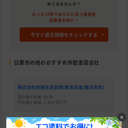
めてみませんか？
たった10秒であなたに会う優良塗
装業者を紹介！
今すぐ適正相場をチェックする
日置市の他のおすすめ外壁塗装会社
株式会社快適生活空間(鹿児島県/鹿児島市)
株
市
累計施工件数: 92 件
平均施工単価: 1,428,972 円
累
平均
×