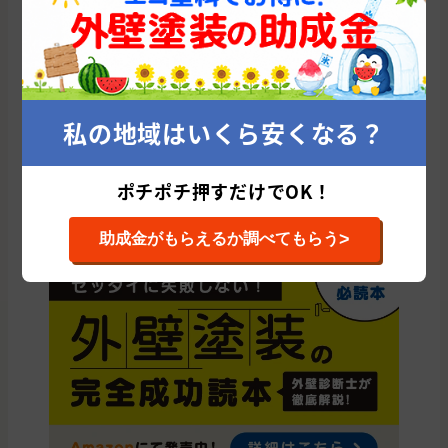
鹿児島県の他の市区町村から外壁塗装会社
を探す
鹿児島市
姶良市
霧島市
薩摩川内市
熊毛郡
日置市
指宿市
南九州市
鹿屋市
南さつま市
枕崎市
曽於市
私の地域はいくら安くなる？
大島郡
いちき串木野市
阿久根市
出水市
薩摩郡
伊佐市
曽於郡
姶良郡
肝属郡
志布志市
垂水市
奄美市
ポチポチ押すだけでOK！
鹿児島郡
出水郡
西之表市
>
助成金がもらえるか調べてもらう