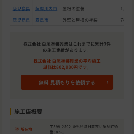
鹿児島県
薩摩川内市
屋根の塗装
1,400
鹿児島県
霧島市
外壁と屋根の塗装
788,9
株式会社 白尾塗装興業はこれまでに累計3件
の施工実績があります。
株式会社 白尾塗装興業の平均施工
単価は802,980円です。
無料 見積もりを依頼する
施工店概要
〒899-2502 鹿児島県日置市伊集院町徳
所在地
重587-1