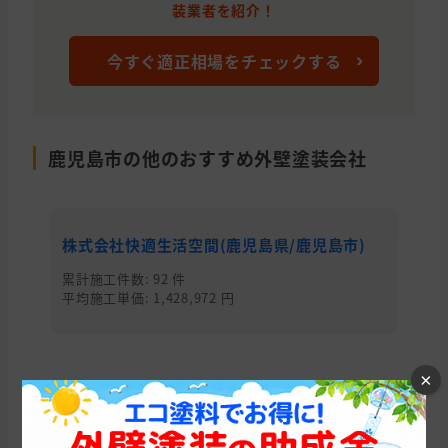
装業者を紹介！
今すぐ適正相場をチェックする
鹿児島市の他のおすすめ外壁塗装会社
株式会社快適生活空間(鹿児島県/鹿児島市)
株
市
累計施工件数: 92 件
平均施工単価: 1,428,972 円
累
平均
×
鹿児島県の他の市区町村から外壁塗装会社
を探す