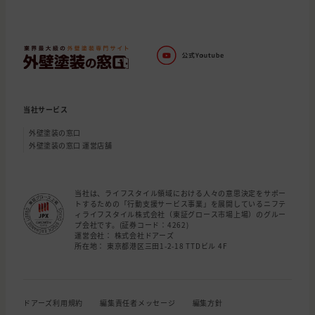
当社サービス
外壁塗装の窓口
外壁塗装の窓口 運営店舗
当社は、ライフスタイル領域における人々の意思決定をサポー
トするための「行動支援サービス事業」を展開しているニフテ
ィライフスタイル株式会社（東証グロース市場上場）のグルー
プ会社です。(証券コード：4262)
運営会社： 株式会社ドアーズ
所在地： 東京都港区三田1-2-18 TTDビル 4F
ドアーズ利用規約
編集責任者メッセージ
編集方針