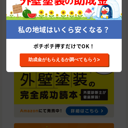
鹿児島市
姶良市
霧島市
薩摩川内市
熊毛郡
日置市
指宿市
南九州市
鹿屋市
南さつま市
枕崎市
曽於市
大島郡
いちき串木野市
阿久根市
出水市
薩摩郡
私の地域はいくら安くなる？
伊佐市
曽於郡
姶良郡
肝属郡
志布志市
垂水市
奄美市
鹿児島郡
出水郡
西之表市
ポチポチ押すだけでOK！
>
助成金がもらえるか調べてもらう