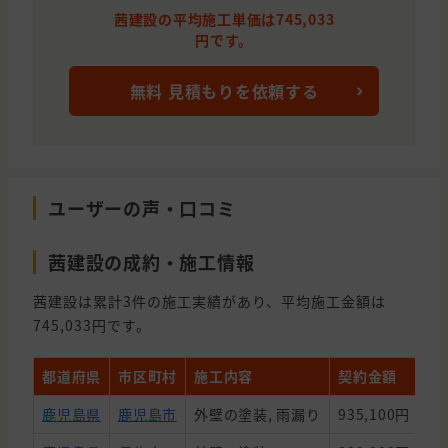
茜建設の平均施工単価は745,033
円です。
無料 見積もりを依頼する
ユーザーの声・口コミ
茜建設の成約・施工情報
茜建設は累計3件の施工実績があり、平均施工金額は
745,033円です。
都道府県
市区町村
施工内容
契約金額
築
鹿児島県
鹿児島市
外壁の塗装, 雨漏り
935,100円
15