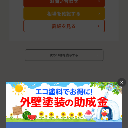
お問い合わせ
相場を確認する
詳細を見る
次の10件を表示する
×
長崎県の市区町村から外壁塗装業者を探す
長崎市
佐世保市
諫早市
大村市
西彼杵郡
雲仙市
島原市
南島原市
西海市
東彼杵郡
北松浦郡
松浦市