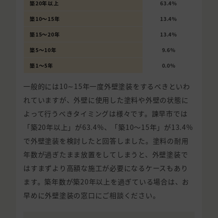
築20年以上
63.4%
築10〜15年
13.4%
築15〜20年
13.4%
築5〜10年
9.6%
築1〜5年
0.0%
一般的には10∼15年一度外壁塗装をするべきといわ
れていますが、外壁に使用した塗料や外壁の状態に
よって行うべきタイミングは様々です。諫早市では
「築20年以上」が63.4%、「築10〜15年」が13.4%
で外壁塗装を検討したと回答しました。塗料の耐用
年数が過ぎたまま放置をしてしまうと、外壁塗装で
はすまずより高額な施工が必要になるケースもあり
ます。築年数が築20年以上を過ぎている場合は、お
早めに外壁塗装の窓口にご相談ください。