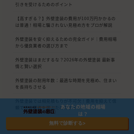
引きを受けるためのポイント
【高すぎる？】外壁塗装の費用が100万円かかるの
は普通！相場と騙されない見極め方をプロが解説
外壁塗装を安く抑えるための完全ガイド｜費用相場
から優良業者の選び方まで
外壁塗装はまだするな？2026年の外壁塗装 最新事
情と賢い選択
外壁塗装の耐用年数：最適な時期を見極め、住まい
を長持ちさせる
外壁塗装では相見積もりが不可欠！費用を抑えて信
あなたの地域の相場
頼できる業者を選ぶためのポイント
は？
30坪の一戸建てを一変させる外壁塗装！いくらかか
無料で診断する
>
る？相場から計算式、安く抑える秘訣まで徹底解剖