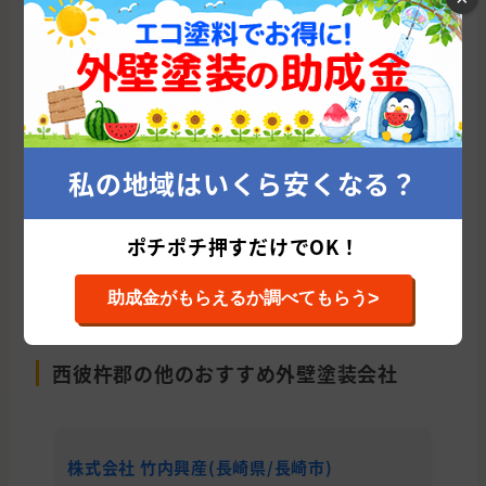
とりあえず、外壁塗装の適正価格診断から始
めてみませんか？
私の地域はいくら安くなる？
たった10秒であなたに会う優良塗
装業者を紹介！
ポチポチ押すだけでOK！
今すぐ適正相場をチェックする
>
助成金がもらえるか調べてもらう
西彼杵郡の他のおすすめ外壁塗装会社
株式会社 竹内興産(長崎県/長崎市)
株