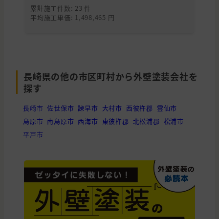
累計施工件数: 23 件
累
平均施工単価: 1,498,465 円
平均
長崎県の他の市区町村から外壁塗装会社を
探す
長崎市
佐世保市
諫早市
大村市
西彼杵郡
雲仙市
島原市
南島原市
西海市
東彼杵郡
北松浦郡
松浦市
平戸市