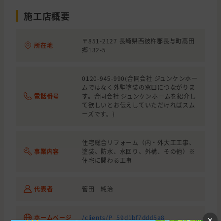
施工店概要
〒851-2127 長崎県西彼杵郡長与町高田
所在地
郷132-5
0120-945-990(合同会社 ジュンケンホー
ムではなく外壁塗装の窓口につながりま
電話番号
す。合同会社 ジュンケンホームを紹介し
て欲しいとお伝えしていただければスム
ーズです。)
住宅総合リフォーム（内・外大工工事、
事業内容
塗装、防水、水回り、外構、その他）※
住宅に関わる工事
代表者
管田 純治
ホームページ
/clients/P_59d1bf7ddd5a8
×