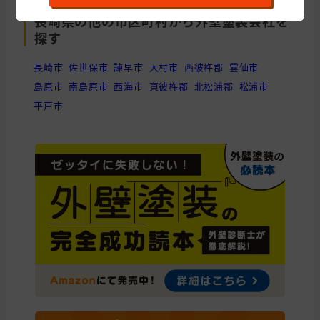
長崎県の他の市区町村から外壁塗装会社を
探す
長崎市
佐世保市
諫早市
大村市
西彼杵郡
雲仙市
島原市
南島原市
西海市
東彼杵郡
北松浦郡
松浦市
平戸市