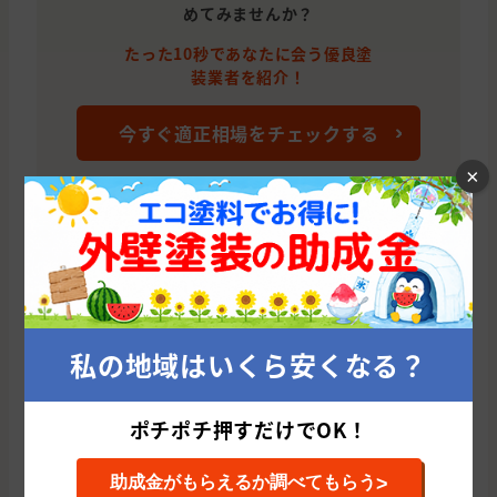
めてみませんか？
たった10秒であなたに会う優良塗
装業者を紹介！
今すぐ適正相場をチェックする
×
長崎市の他のおすすめ外壁塗装会社
飛鳥ホーム(長崎県/長崎市)
株
私の地域はいくら安くなる？
累計施工件数: 29 件
累
平均施工単価: 1,120,886 円
平均
ポチポチ押すだけでOK！
>
助成金がもらえるか調べてもらう