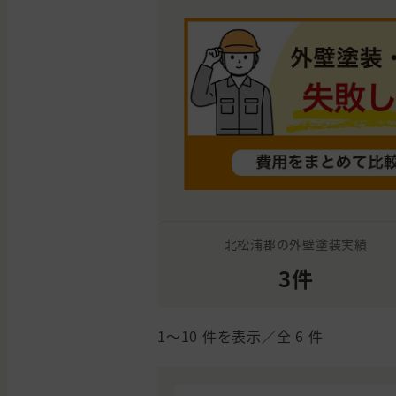
北松浦郡の外壁塗装実績
3件
1〜10
件を表示／全
6
件