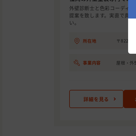
外壁診断士と色彩コーディネ
提案を致します。実直で真面
い。
所在地
〒822-
事業内容
屋根・外
詳細を見る