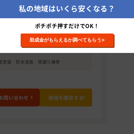
私の地域はいくら安くなる？
ーターの資格を持ち、お客様へ的確なご
目が取り柄なので安心してお任せくださ
ポチポチ押すだけでOK！
0112 福岡県宮若市原田
>
助成金がもらえるか調べてもらう
壁塗装 防水塗装 雨漏り補修
お問い合わせ
相場を確認する