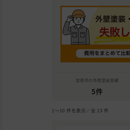
宮若市の外壁塗装実績
5件
1〜10
件を表示／全
23
件