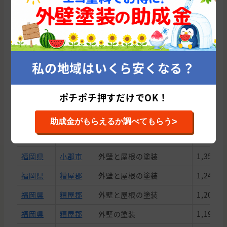
藤嶋塗装は累計11件の施工実績があり、平均施工金額は
1,034,727円です。
都道府県
市区町村
施工内容
契約金額
福岡県
太宰府市
外壁と屋根の塗装
1,120,0
私の地域はいくら安くなる？
福岡県
那珂川市
わからないので相談したい
1,050,0
ポチポチ押すだけでOK！
福岡県
福岡市
外壁の塗装
287,00
福岡県
糟屋郡
外壁の塗装
1,090,0
>
助成金がもらえるか調べてもらう
福岡県
春日市
外壁と屋根の塗装
1,200,0
福岡県
小郡市
外壁と屋根の塗装
1,355,0
福岡県
糟屋郡
外壁と屋根の塗装
1,240,0
福岡県
糟屋郡
外壁と屋根の塗装
1,200,0
福岡県
糟屋郡
外壁の塗装
1,190,0