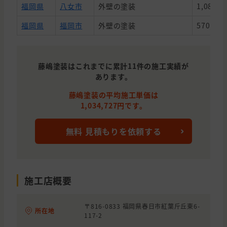
福岡県
八女市
外壁の塗装
1,080,0
福岡県
福岡市
外壁の塗装
570,00
藤嶋塗装はこれまでに累計11件の施工実績が
あります。
藤嶋塗装の平均施工単価は
1,034,727円です。
無料 見積もりを依頼する
施工店概要
〒816-0833 福岡県春日市紅葉斤丘東6-
所在地
117-2