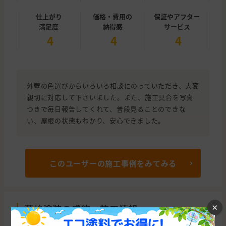
仕上がり
価格・費用の
保証やアフター
満足度
納得感
サービス
4
4
4
外壁の色選びからいろいろ相談にのっていただき、大変
親切に対応して下さいました。また、施工具合を写真
つきで毎日報告してくれて、普段見ることのできな
い、屋根の状態もわかり、安心できました。
このユーザーの施工事例をみてみる
×
藤嶋塗装の成約・施工情報