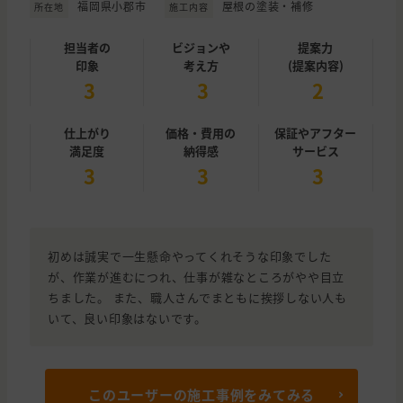
福岡県小郡市
屋根の塗装・補修
所在地
施工内容
担当者の
ビジョンや
提案力
印象
考え方
(提案内容)
3
3
2
仕上がり
価格・費用の
保証やアフター
満足度
納得感
サービス
3
3
3
初めは誠実で一生懸命やってくれそうな印象でした
が、作業が進むにつれ、仕事が雑なところがやや目立
ちました。 また、職人さんでまともに挨拶しない人も
いて、良い印象はないです。
このユーザーの施工事例をみてみる