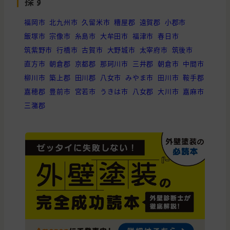
探す
福岡市
北九州市
久留米市
糟屋郡
遠賀郡
小郡市
飯塚市
宗像市
糸島市
大牟田市
福津市
春日市
筑紫野市
行橋市
古賀市
大野城市
太宰府市
筑後市
直方市
朝倉郡
京都郡
那珂川市
三井郡
朝倉市
中間市
柳川市
築上郡
田川郡
八女市
みやま市
田川市
鞍手郡
嘉穂郡
豊前市
宮若市
うきは市
八女郡
大川市
嘉麻市
三潴郡