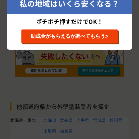
私の地域はいくら安くなる？
豊前市
宮若市
うきは市
八女郡
大川市
嘉麻市
三潴郡
ポチポチ押すだけでOK！
>
助成金がもらえるか調べてもらう
他都道府県から外壁塗装業者を探す
北海道・東北
北海道
青森県
岩手県
宮城県
秋田県
山形県
福島県