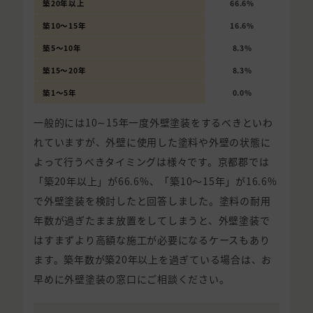
築20年以上
66.6%
築10〜15年
16.6%
築5〜10年
8.3%
築15〜20年
8.3%
築1〜5年
0.0%
一般的には10∼15年一度外壁塗装をするべきといわ
れていますが、外壁に使用した塗料や外壁の状態に
よって行うべきタイミングは様々です。京都郡では
「築20年以上」が66.6%、「築10〜15年」が16.6%
で外壁塗装を検討したと回答しました。塗料の耐用
年数が過ぎたまま放置をしてしまうと、外壁塗装で
はすまずより高額な施工が必要になるケースもあり
ます。築年数が築20年以上を過ぎている場合は、お
早めに外壁塗装の窓口にご相談ください。