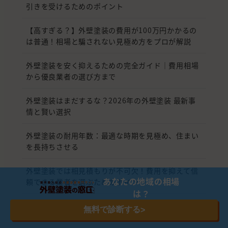
引きを受けるためのポイント
【高すぎる？】外壁塗装の費用が100万円かかるの
は普通！相場と騙されない見極め方をプロが解説
外壁塗装を安く抑えるための完全ガイド｜費用相場
から優良業者の選び方まで
外壁塗装はまだするな？2026年の外壁塗装 最新事
情と賢い選択
外壁塗装の耐用年数：最適な時期を見極め、住まい
を長持ちさせる
外壁塗装では相見積もりが不可欠！費用を抑えて信
あなたの地域の相場
頼できる業者を選ぶためのポイント
は？
30坪の一戸建てを一変させる外壁塗装！いくらかか
無料で診断する
>
る？相場から計算式、安く抑える秘訣まで徹底解剖