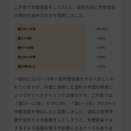
二戸郡で外壁塗装をした3人に、築何年目に外壁塗装
の検討を始めたのかを質問しました。
築10〜15年
100.0%
築1〜5年
0.0%
築5〜10年
0.0%
築15〜20年
0.0%
築20年以上
0.0%
一般的には10∼15年一度外壁塗装をするべきといわ
れていますが、外壁に使用した塗料や外壁の状態に
よって行うべきタイミングは様々です。二戸郡では
「築10〜15年」が100.0%、「築1〜5年」が0.0%で
外壁塗装を検討したと回答しました。塗料の耐用年
数が過ぎたまま放置をしてしまうと、外壁塗装では
すまずより高額な施工が必要になるケースもありま