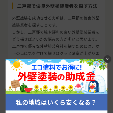
二戸郡で優良外壁塗装業者を探す方法
外壁塗装を成功させるカギは、二戸郡の優良外壁
塗装業者を探すことです。
しかし、二戸郡で腕や評判の良い外壁塗装業者を
どう探せばよいかお悩みの方が多いと思います。
二戸郡で優良な外壁塗装会社を探すためには、以
下の点に気を付けて探せばグッと確率が上がりま
×
す。
外壁塗装の窓口に依頼して二戸郡の優良外
壁塗装業者を探してもらう
結論、二戸郡で優良外壁塗装業者を探すなら、外壁
塗装の窓口に依頼してしまうのが一番簡単で確実で
私の地域はいくら安くなる？
す。
この後に紹介する方法でも優良外壁塗装業者を探し