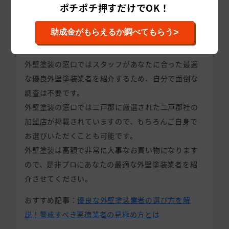
ポチポチ押すだけでOK！
やすくなりますが、外壁塗装の窓口に加盟するため
には
>
助成金がもらえるか調べてもらう
厳格な審査を通過する必要があるため、
悪徳業者に
騙される可能性がかなり低く
なります。
外壁塗装の窓口ではスタッフがあなたに合った最適
な優良外壁塗装業者を紹介するため、自分で面倒な
調査は不要です。
外壁塗装の窓口では二戸郡に厳選された二戸郡社の
加盟店が掲載されていますので、もちろんご自身で
お選びいただくことも可能です。
外壁塗装は高額で非常に大事なお買い物になります
ので、是非プロにあなたの最適な外壁塗装業者を紹
介させてください。
おすすめ記事：
優良な外壁塗装業者の選び方を解
説！警戒すべき悪徳業者の見極め方とは