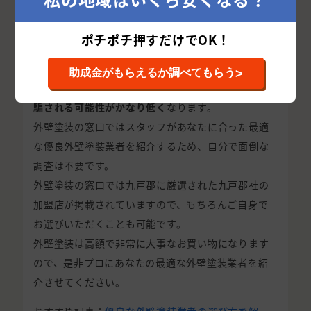
す。
この後に紹介する方法でも優良外壁塗装業者を探し
ポチポチ押すだけでOK！
やすくなりますが、外壁塗装の窓口に加盟するため
には
>
助成金がもらえるか調べてもらう
厳格な審査を通過する必要があるため、
悪徳業者に
騙される可能性がかなり低く
なります。
外壁塗装の窓口ではスタッフがあなたに合った最適
な優良外壁塗装業者を紹介するため、自分で面倒な
調査は不要です。
外壁塗装の窓口では九戸郡に厳選された九戸郡社の
加盟店が掲載されていますので、もちろんご自身で
お選びいただくことも可能です。
外壁塗装は高額で非常に大事なお買い物になります
ので、是非プロにあなたの最適な外壁塗装業者を紹
介させてください。