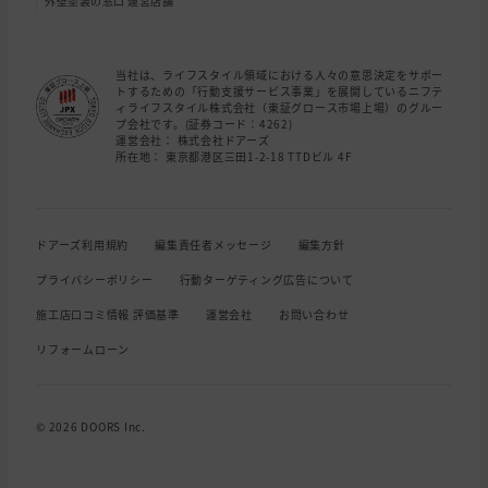
外壁塗装の窓口 運営店舗
当社は、ライフスタイル領域における人々の意思決定をサポー
トするための「行動支援サービス事業」を展開しているニフテ
ィライフスタイル株式会社（東証グロース市場上場）のグルー
プ会社です。(証券コード：4262)
運営会社： 株式会社ドアーズ
所在地： 東京都港区三田1-2-18 TTDビル 4F
ドアーズ利用規約
編集責任者メッセージ
編集方針
プライバシーポリシー
行動ターゲティング広告について
施工店口コミ情報 評価基準
運営会社
お問い合わせ
リフォームローン
© 2026 DOORS Inc.