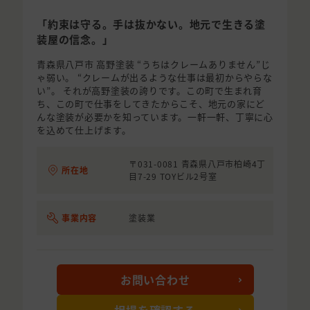
「約束は守る。手は抜かない。地元で生きる塗
装屋の信念。」
青森県八戸市 高野塗装 “うちはクレームありません”じ
ゃ弱い。 “クレームが出るような仕事は最初からやらな
い”。 それが高野塗装の誇りです。この町で生まれ育
ち、この町で仕事をしてきたからこそ、地元の家にど
んな塗装が必要かを知っています。一軒一軒、丁寧に心
を込めて仕上げます。
〒031-0081 青森県八戸市柏崎4丁
所在地
目7-29 TOYビル2号室
事業内容
塗装業
お問い合わせ