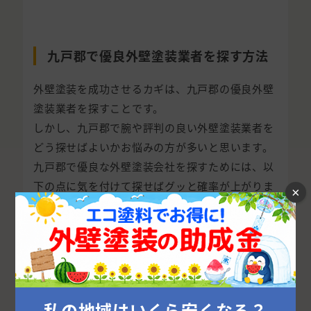
九戸郡で優良外壁塗装業者を探す方法
外壁塗装を成功させるカギは、九戸郡の優良外壁
塗装業者を探すことです。
しかし、九戸郡で腕や評判の良い外壁塗装業者を
どう探せばよいかお悩みの方が多いと思います。
九戸郡で優良な外壁塗装会社を探すためには、以
下の点に気を付けて探せばグッと確率が上がりま
×
す。
外壁塗装の窓口に依頼して九戸郡の優良外
壁塗装業者を探してもらう
結論、九戸郡で優良外壁塗装業者を探すなら、外壁
塗装の窓口に依頼してしまうのが一番簡単で確実で
私の地域はいくら安くなる？