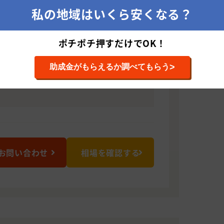
ます。 支店あり 盛岡市箱清水1-28-6
私の地域はいくら安くなる？
「阿部」だそう。 お婿に入られたそうで
市（泉区） 創業は昭和30年です。
ポチポチ押すだけでOK！
0638 岩手県滝沢市土沢457
>
助成金がもらえるか調べてもらう
お問い合わせ
相場を確認する