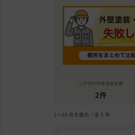
二戸市の外壁塗装実績
2件
1〜10
件を表示／全
5
件