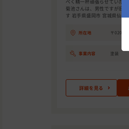
べく精一杯頑張らせていただき
菊池さんは、男性ですが旧姓
す 岩手県盛岡市 宮城県仙台
所在地
〒020-
事業内容
塗装
詳細を見る