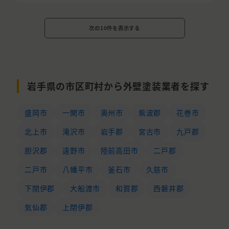
次の10件を表示する
岩手県の市区町村から外壁塗装業者を探す
盛岡市
一関市
奥州市
紫波郡
花巻市
北上市
滝沢市
岩手郡
宮古市
九戸郡
胆沢郡
遠野市
陸前高田市
二戸郡
二戸市
八幡平市
釜石市
久慈市
下閉伊郡
大船渡市
和賀郡
西磐井郡
気仙郡
上閉伊郡