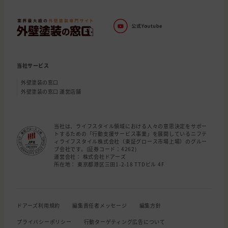
当社サービス
外壁塗装の窓口
外壁塗装の窓口 運営店舗
当社は、ライフスタイル領域における人々の意思決定をサポー
トするための「行動支援サービス事業」を展開しているニフテ
ィライフスタイル株式会社（東証グロース市場上場）のグルー
プ会社です。(証券コード：4262)
運営会社： 株式会社ドアーズ
所在地： 東京都港区三田1-2-18 TTDビル 4F
ドアーズ利用規約
編集責任者メッセージ
編集方針
プライバシーポリシー
行動ターゲティング広告について