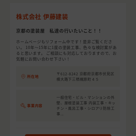
株式会社 伊藤建装
京都の塗装屋 私達の行いたいこと！！
ホームページもリフォーム中です！是非ご覧くださ
い。 10年～15年に1度の塗装工事、色々な検討案があ
ると思います。 ご相談にも対応しておりますので、お
気軽にお問い合わせ下さい！
〒612-8242 京都府京都市伏見区
所在地
横大路下三栖梶原町４５
一般住宅・ビル・マンションの外
壁、屋根塗装工事 内装工事・キッ
事業内容
チン・風呂工事・シロアリ防除工
事...