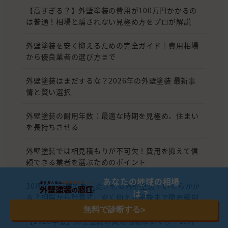
【高すぎる？】外壁塗装の費用が100万円かかるの
は普通！相場と騙されない見極め方をプロが解説
外壁塗装を安く抑えるための完全ガイド｜費用相場
から優良業者の選び方まで
外壁塗装はまだするな？2026年の外壁塗装 最新事
情と賢い選択
外壁塗装の耐用年数：最適な時期を見極め、住まい
を長持ちさせる
外壁塗装では相見積もりが不可欠！費用を抑えて信
頼できる業者を選ぶためのポイント
あなたの地域の相場
30坪の一戸建てを一変させる外壁塗装！いくらかか
は？
る？相場から計算式、安く抑える秘訣まで徹底解剖
無料で診断する
>
【2026年版】外壁塗装の費用相場はいくら？10坪