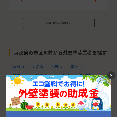
次の10件を表示する
京都府の市区町村から外壁塗装業者を探す
京都市
宇治市
八幡市
亀岡市
×
長岡京市
城陽市
木津川市
相楽郡
京田辺市
南丹市
舞鶴市
福知山市
向日市
乙訓郡
綴喜郡
京丹後市
久世郡
綾部市
船井郡
与謝郡
宮津市