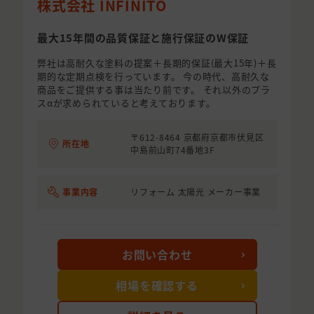
株式会社 INFINITO
最大15年間の品質保証と施行保証のW保証
弊社は高耐久な塗料の提案＋長期的保証(最大15年)＋長
期的な定期点検を行っています。 今の時代、高耐久な
商品をご提供する事は当たり前です。 それ以外のプラ
スαが求められていると考えております。
〒612-8464 京都府京都市伏見区
所在地
中島前山町74番地3F
事業内容
リフォーム 太陽光 メーカー事業
お問い合わせ
相場を確認する