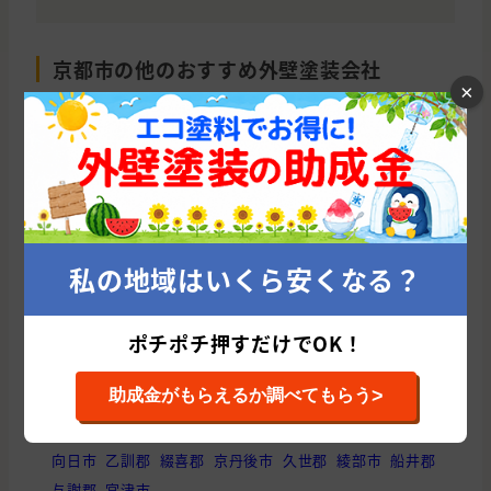
京都市の他のおすすめ外壁塗装会社
×
株式会社 伊藤建装(京都府/京都市)
株
累計施工件数: 216 件
累
平均施工単価: 1,254,787 円
平均
私の地域はいくら安くなる？
京都府の他の市区町村から外壁塗装会社を
ポチポチ押すだけでOK！
探す
>
助成金がもらえるか調べてもらう
京都市
宇治市
八幡市
亀岡市
長岡京市
城陽市
木津川市
相楽郡
京田辺市
南丹市
舞鶴市
福知山市
向日市
乙訓郡
綴喜郡
京丹後市
久世郡
綾部市
船井郡
与謝郡
宮津市