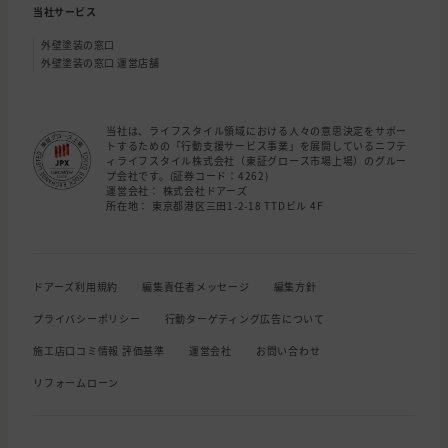
当社サービス
外壁塗装の窓口
外壁塗装の窓口 運営店舗
当社は、ライフスタイル領域における人々の意思決定をサポー
トするための「行動支援サービス事業」を展開しているニフテ
ィライフスタイル株式会社（東証グロース市場上場）のグルー
プ会社です。(証券コード：4262)
運営会社： 株式会社ドアーズ
所在地： 東京都港区三田1-2-18 TTDビル 4F
ドアーズ利用規約
編集責任者メッセージ
編集方針
プライバシーポリシー
行動ターゲティング広告について
施工店口コミ情報 評価基準
運営会社
お問い合わせ
リフォームローン