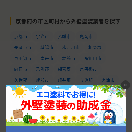
京都府の市区町村から外壁塗装業者を探す
京都市
宇治市
八幡市
亀岡市
長岡京市
城陽市
木津川市
相楽郡
京田辺市
南丹市
舞鶴市
福知山市
向日市
乙訓郡
綴喜郡
京丹後市
久世郡
綾部市
船井郡
与謝郡
宮津市
×