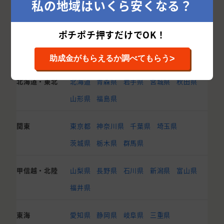
私の地域はいくら安くなる？
ポチポチ押すだけでOK！
他都道府県から外壁塗装業者を探す
>
助成金がもらえるか調べてもらう
北海道・東北
北海道
青森県
岩手県
宮城県
秋田県
山形県
福島県
関東
東京都
神奈川県
千葉県
埼玉県
茨城県
栃木県
群馬県
甲信越・北陸
山梨県
長野県
石川県
新潟県
富山県
福井県
東海
愛知県
静岡県
岐阜県
三重県