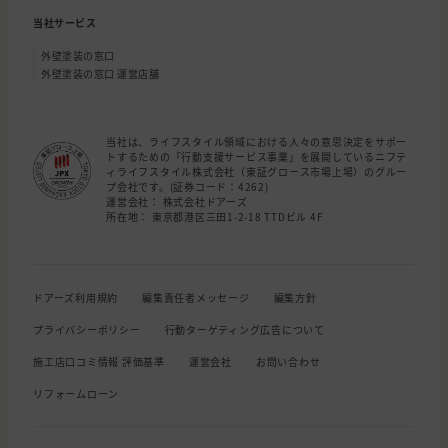
当社サービス
外壁塗装の窓口
外壁塗装の窓口 運営店舗
当社は、ライフスタイル領域における人々の意思決定をサポー
トするための「行動支援サービス事業」を展開しているニフテ
ィライフスタイル株式会社（東証グロース市場上場）のグルー
プ会社です。(証券コード：4262)
運営会社： 株式会社ドアーズ
所在地： 東京都港区三田1-2-18 TTDビル 4F
ドアーズ利用規約
編集責任者メッセージ
編集方針
プライバシーポリシー
行動ターゲティング広告について
施工店口コミ情報 評価基準
運営会社
お問い合わせ
リフォームローン