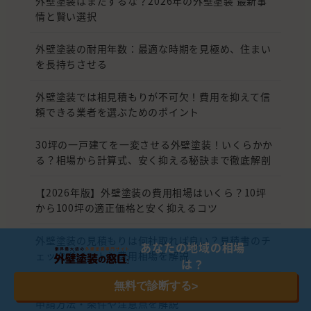
外壁塗装はまだするな？2026年の外壁塗装 最新事
情と賢い選択
外壁塗装の耐用年数：最適な時期を見極め、住まい
を長持ちさせる
外壁塗装では相見積もりが不可欠！費用を抑えて信
頼できる業者を選ぶためのポイント
30坪の一戸建てを一変させる外壁塗装！いくらかか
る？相場から計算式、安く抑える秘訣まで徹底解剖
【2026年版】外壁塗装の費用相場はいくら？10坪
から100坪の適正価格と安く抑えるコツ
外壁塗装の見積もりは何社取れば良い？見積書のチ
あなたの地域の相場
ェックポイントと費用相場を解説
は？
無料で診断する
>
【2026年最新】外壁塗装の助成金・補助金まとめ｜
申請方法・条件や注意点を解説