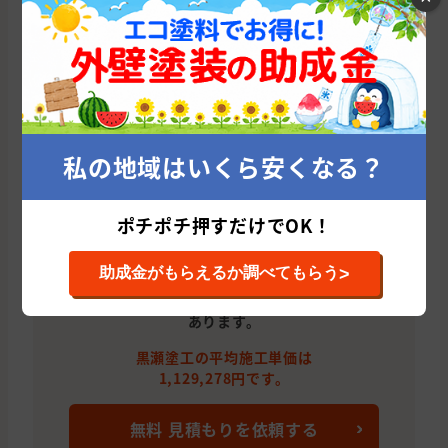
京都府
京田辺市
外壁と屋根の塗装
奈良県
奈良市
屋根の塗装
京都府
八幡市
外壁と屋根の塗装
京都府
木津川市
屋根の塗装
私の地域はいくら安くなる？
京都府
宇治市
外壁の塗装
京都府
綴喜郡
外壁と屋根の塗装
ポチポチ押すだけでOK！
>
助成金がもらえるか調べてもらう
黒瀬塗工はこれまでに累計9件の施工実績が
あります。
黒瀬塗工の平均施工単価は
1,129,278円です。
無料 見積もりを依頼する