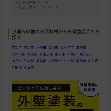
累計施工件数: 673 件
累
平均施工単価: 1,287,531 円
平均
京都府の他の市区町村から外壁塗装会社を
探す
京都市
宇治市
八幡市
亀岡市
長岡京市
城陽市
木津川市
相楽郡
京田辺市
南丹市
舞鶴市
福知山市
向日市
乙訓郡
綴喜郡
京丹後市
久世郡
綾部市
船井郡
与謝郡
宮津市