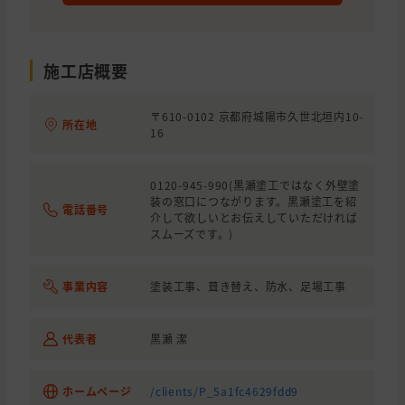
施工店概要
〒610-0102 京都府城陽市久世北垣内10-
所在地
16
0120-945-990(黒瀬塗工ではなく外壁塗
装の窓口につながります。黒瀬塗工を紹
電話番号
介して欲しいとお伝えしていただければ
スムーズです。)
事業内容
塗装工事、葺き替え、防水、足場工事
代表者
黒瀬 潔
ホームページ
/clients/P_5a1fc4629fdd9