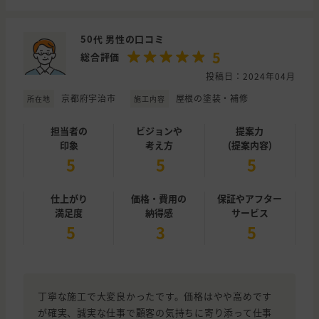
50代 男性の口コミ
5
総合評価
投稿日：2024年04月
京都府宇治市
屋根の塗装・補修
所在地
施工内容
担当者の
ビジョンや
提案力
印象
考え方
(提案内容)
5
5
5
仕上がり
価格・費用の
保証やアフター
満足度
納得感
サービス
5
3
5
丁寧な施工で大変良かったです。価格はやや高めです
が確実、誠実な仕事で顧客の気持ちに寄り添って仕事