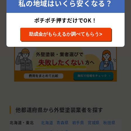
私の地域はいくら安くなる？
中郡
逗子市
足柄上郡
愛甲郡
足柄下郡
三浦郡
高座郡
南足柄市
ポチポチ押すだけでOK！
三浦市
>
助成金がもらえるか調べてもらう
他都道府県から外壁塗装業者を探す
北海道・東北
北海道
青森県
岩手県
宮城県
秋田県