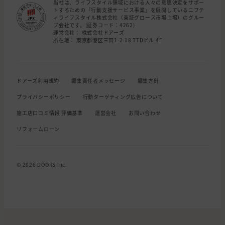
当社は、ライフスタイル領域における人々の意思決定をサポー
トするための「行動支援サービス事業」を展開しているニフテ
ィライフスタイル株式会社（東証グロース市場上場）のグルー
プ会社です。(証券コード：4262)
運営会社： 株式会社ドアーズ
所在地： 東京都港区三田1-2-18 TTDビル 4F
ドアーズ利用規約
編集責任者メッセージ
編集方針
プライバシーポリシー
行動ターゲティング広告について
施工店口コミ情報 評価基準
運営会社
お問い合わせ
リフォームローン
© 2026 DOORS Inc.