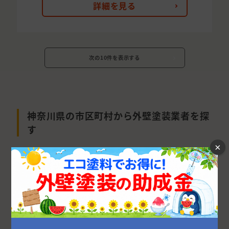
詳細を見る
次の10件を表示する
神奈川県の市区町村から外壁塗装業者を探
す
×
横浜市
川崎市
相模原市
横須賀市
藤沢市
茅ヶ崎市
大和市
平塚市
鎌倉市
厚木市
秦野市
小田原市
座間市
海老名市
綾瀬市
伊勢原市