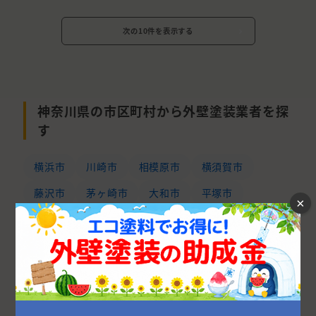
次の10件を表示する
神奈川県の市区町村から外壁塗装業者を探
す
横浜市
川崎市
相模原市
横須賀市
藤沢市
茅ヶ崎市
大和市
平塚市
×
鎌倉市
厚木市
秦野市
小田原市
座間市
海老名市
綾瀬市
伊勢原市
中郡
逗子市
足柄上郡
愛甲郡
足柄下郡
三浦郡
高座郡
南足柄市