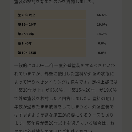
塗装の検討を始めたのかを質問しました。
築20年以上
66.6%
築15〜20年
19.0%
築5〜10年
14.2%
築1〜5年
0.0%
築10〜15年
0.0%
一般的には10∼15年一度外壁塗装をするべきといわ
れていますが、外壁に使用した塗料や外壁の状態に
よって行うべきタイミングは様々です。足柄上郡では
「築20年以上」が66.6%、「築15〜20年」が19.0%
で外壁塗装を検討したと回答しました。塗料の耐用
年数が過ぎたまま放置をしてしまうと、外壁塗装で
はすまずより高額な施工が必要になるケースもあり
ます。築年数が築20年以上を過ぎている場合は、お
早めに外壁塗装の窓口にご相談ください。