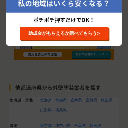
私の地域はいくら安くなる？
三浦市
ポチポチ押すだけでOK！
>
助成金がもらえるか調べてもらう
他都道府県から外壁塗装業者を探す
北海道・東北
北海道
青森県
岩手県
宮城県
秋田県
山形県
福島県
関東
東京都
神奈川県
千葉県
埼玉県