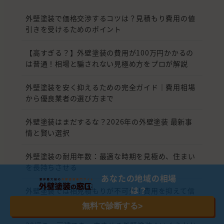
外壁塗装で価格交渉するコツは？見積もり費用の値
引きを受けるためのポイント
【高すぎる？】外壁塗装の費用が100万円かかるの
は普通！相場と騙されない見極め方をプロが解説
外壁塗装を安く抑えるための完全ガイド｜費用相場
から優良業者の選び方まで
外壁塗装はまだするな？2026年の外壁塗装 最新事
情と賢い選択
外壁塗装の耐用年数：最適な時期を見極め、住まい
を長持ちさせる
あなたの地域の相場
は？
外壁塗装では相見積もりが不可欠！費用を抑えて信
頼できる業者を選ぶためのポイント
無料で診断する
>